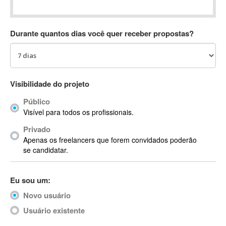
Absynth
AC Drives
Durante quantos dias você quer receber propostas?
AC3
ACARS
AccountMate
ACDSee
Visibilidade do projeto
ACID Pro
Público
ACPI
Visível para todos os profissionais.
Acrobat
Acrobat X
Privado
Apenas os freelancers que forem convidados poderão
Acronis
se candidatar.
ACT
Actian
Eu sou um:
Actimize
ActionScript
Novo usuário
ActionScript 3
Usuário existente
Active Directory