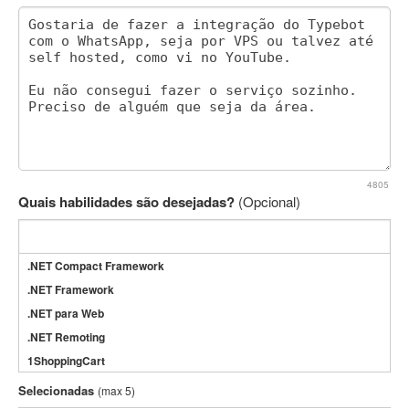
4805
Quais habilidades são desejadas?
(Opcional)
.NET Compact Framework
.NET Framework
.NET para Web
.NET Remoting
1ShoppingCart
3DS Max
Selecionadas
(max 5)
3GSM