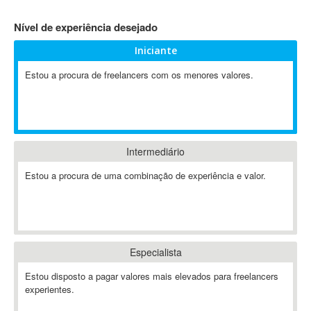
4D Dimension
Nível de experiência desejado
802.11
Iniciante
A&P
A-GPS
Estou a procura de freelancers com os menores valores.
A2Billing
AAUS Scientific Diver
Ab Initio
ABAP
Intermediário
Abaqus
Estou a procura de uma combinação de experiência e valor.
ABBYY FineReader
ABIS
AbleCommerce
Ableton
Especialista
Ableton Live
Ableton Push
Estou disposto a pagar valores mais elevados para freelancers
Abstract
experientes.
Abstract Window Toolkit (AWT)