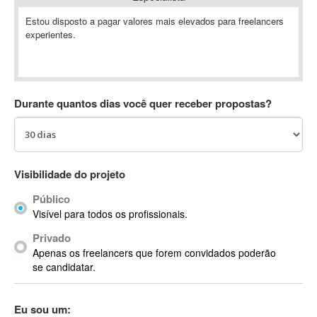
Absynth
Estou disposto a pagar valores mais elevados para freelancers
AC Drives
experientes.
AC3
ACARS
AccountMate
Durante quantos dias você quer receber propostas?
ACDSee
ACID Pro
ACPI
Acrobat
Visibilidade do projeto
Acrobat X
Acronis
Público
Visível para todos os profissionais.
ACT
Actian
Privado
Apenas os freelancers que forem convidados poderão
Actimize
se candidatar.
ActionScript
ActionScript 3
Eu sou um:
Active Directory