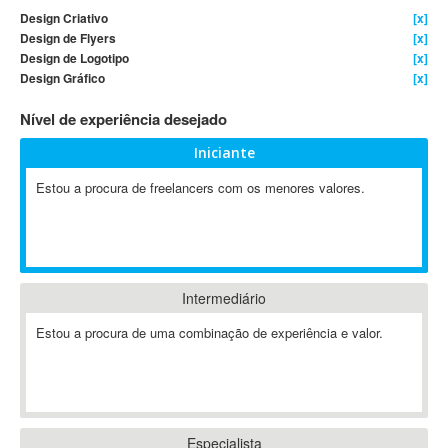
Design Criativo
[x]
4D Dimension
Design de Flyers
[x]
802.11
Design de Logotipo
[x]
A&P
Design Gráfico
[x]
A-GPS
Nível de experiência desejado
A2Billing
Iniciante
AAUS Scientific Diver
Ab Initio
Estou a procura de freelancers com os menores valores.
ABAP
Abaqus
ABBYY FineReader
ABIS
Intermediário
AbleCommerce
Estou a procura de uma combinação de experiência e valor.
Ableton
Ableton Live
Ableton Push
Abstract
Abstract Window Toolkit (AWT)
Especialista