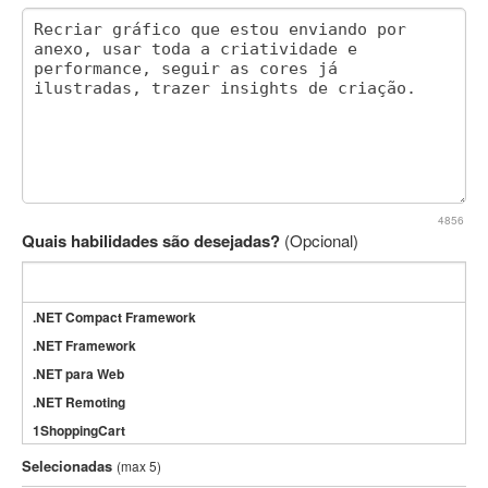
4856
Quais habilidades são desejadas?
(Opcional)
.NET Compact Framework
.NET Framework
.NET para Web
.NET Remoting
1ShoppingCart
3DS Max
Selecionadas
(max 5)
3GSM