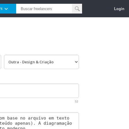
Login
rs
52