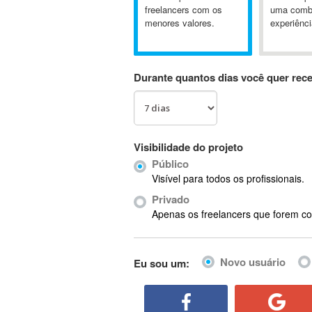
A&P
freelancers com os
uma comb
menores valores.
experiênci
A-GPS
A2Billing
AAUS Scientific Diver
Durante quantos dias você quer rec
Ab Initio
ABAP
Abaqus
ABBYY FineReader
Visibilidade do projeto
ABIS
Público
AbleCommerce
Visível para todos os profissionais.
Ableton
Privado
Ableton Live
Apenas os freelancers que forem co
Ableton Push
Abstract
Novo usuário
Eu sou um:
Abstract Window Toolkit (AWT)
Absynth
AC Drives