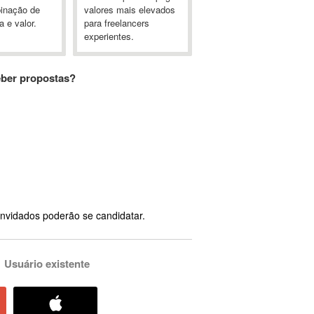
inação de
valores mais elevados
a e valor.
para freelancers
experientes.
eber propostas?
nvidados poderão se candidatar.
Usuário existente