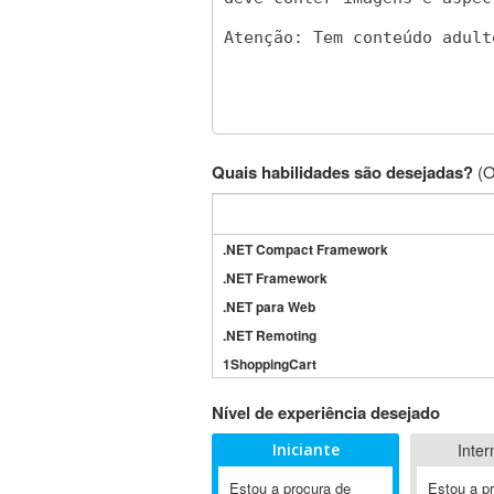
Quais habilidades são desejadas?
(O
.NET Compact Framework
.NET Framework
.NET para Web
.NET Remoting
1ShoppingCart
3DS Max
Nível de experiência desejado
3GSM
Iniciante
Inter
4D Dimension
802.11
Estou a procura de
Estou a p