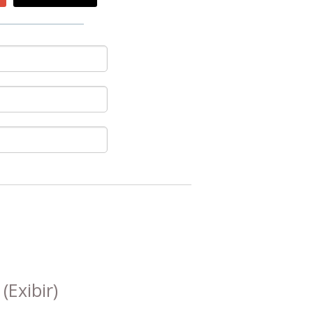
s
(Exibir)