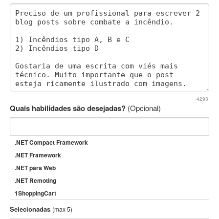
4293
Quais habilidades são desejadas?
(Opcional)
.NET Compact Framework
.NET Framework
.NET para Web
.NET Remoting
1ShoppingCart
3DS Max
Selecionadas
(max 5)
3GSM