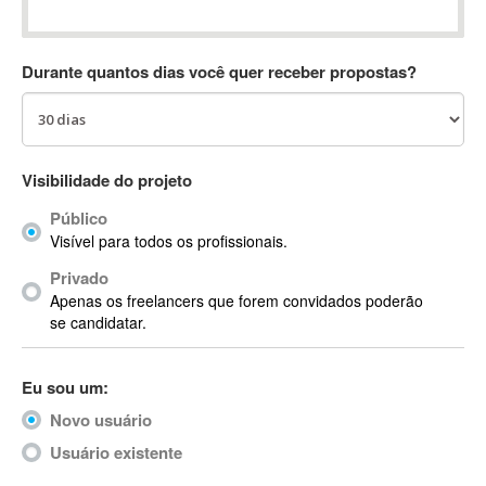
Absynth
AC Drives
Durante quantos dias você quer receber propostas?
AC3
ACARS
AccountMate
ACDSee
Visibilidade do projeto
ACID Pro
Público
ACPI
Visível para todos os profissionais.
Acrobat
Acrobat X
Privado
Apenas os freelancers que forem convidados poderão
Acronis
se candidatar.
ACT
Actian
Eu sou um:
Actimize
ActionScript
Novo usuário
ActionScript 3
Usuário existente
Active Directory