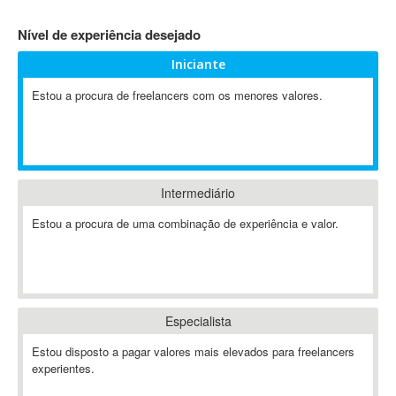
4D Dimension
Nível de experiência desejado
802.11
Iniciante
A&P
A-GPS
Estou a procura de freelancers com os menores valores.
A2Billing
AAUS Scientific Diver
Ab Initio
ABAP
Intermediário
Abaqus
Estou a procura de uma combinação de experiência e valor.
ABBYY FineReader
ABIS
AbleCommerce
Ableton
Especialista
Ableton Live
Ableton Push
Estou disposto a pagar valores mais elevados para freelancers
Abstract
experientes.
Abstract Window Toolkit (AWT)