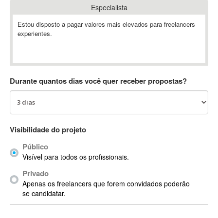
Especialista
Absynth
AC Drives
Estou disposto a pagar valores mais elevados para freelancers
experientes.
AC3
ACARS
AccountMate
ACDSee
Durante quantos dias você quer receber propostas?
ACID Pro
ACPI
Acrobat
Acrobat X
Visibilidade do projeto
Acronis
Público
ACT
Visível para todos os profissionais.
Actian
Privado
Actimize
Apenas os freelancers que forem convidados poderão
ActionScript
se candidatar.
ActionScript 3
Active Directory