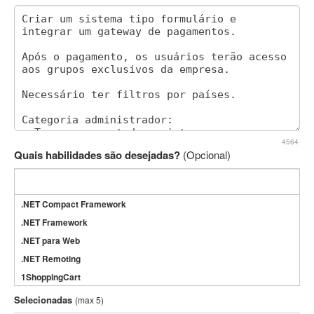
4564
Quais habilidades são desejadas?
(Opcional)
.NET Compact Framework
.NET Framework
.NET para Web
.NET Remoting
1ShoppingCart
3DS Max
Selecionadas
(max 5)
3GSM