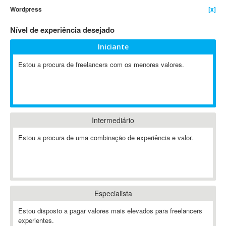
Wordpress
[x]
4D Dimension
802.11
Nível de experiência desejado
A&P
Iniciante
A-GPS
Estou a procura de freelancers com os menores valores.
A2Billing
AAUS Scientific Diver
Ab Initio
ABAP
Abaqus
Intermediário
ABBYY FineReader
Estou a procura de uma combinação de experiência e valor.
ABIS
AbleCommerce
Ableton
Ableton Live
Especialista
Ableton Push
Abstract
Estou disposto a pagar valores mais elevados para freelancers
experientes.
Abstract Window Toolkit (AWT)