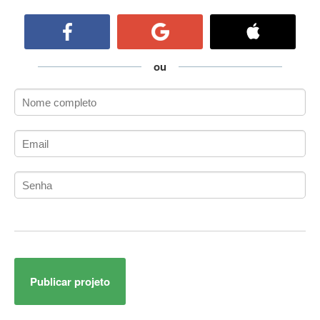
ActiveCollab
ActiveX
ActiveX Data Objects (ADO)
Ada
ou
Adianti Framework
ADK
Administração
Administração Acadêmica
Administração de Artistas e Repertórios
Administração de Banco de Dados
Administração de Redes
Administração PostgreSQL
Administrador de Sistemas
ADO.NET
ADO.NET Entity Framework
Publicar projeto
Adobe After Effects
Adobe AIR