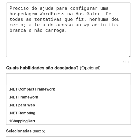
4822
Quais habilidades são desejadas?
(Opcional)
.NET Compact Framework
.NET Framework
.NET para Web
.NET Remoting
1ShoppingCart
3DS Max
Selecionadas
(max 5)
3GSM