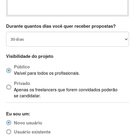
Absynth
AC Drives
AC3
Durante quantos dias você quer receber propostas?
ACARS
AccountMate
ACDSee
ACID Pro
Visibilidade do projeto
ACPI
Público
Acrobat
Visível para todos os profissionais.
Acrobat X
Privado
Acronis
Apenas os freelancers que forem convidados poderão
ACT
se candidatar.
Actian
Actimize
Eu sou um:
ActionScript
Novo usuário
ActionScript 3
Active Directory
Usuário existente