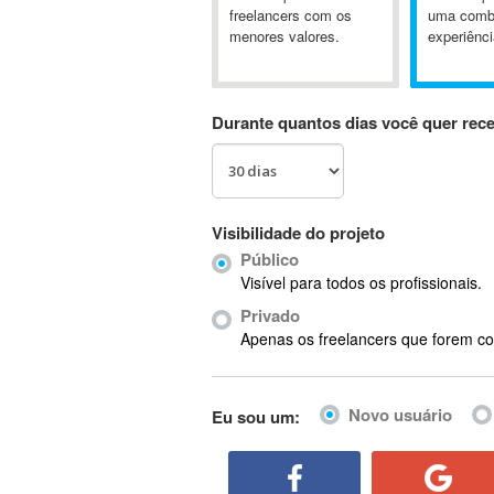
A&P
freelancers com os
uma comb
menores valores.
experiênci
A-GPS
A2Billing
AAUS Scientific Diver
Durante quantos dias você quer rec
Ab Initio
ABAP
Abaqus
ABBYY FineReader
Visibilidade do projeto
ABIS
Público
AbleCommerce
Visível para todos os profissionais.
Ableton
Privado
Ableton Live
Apenas os freelancers que forem co
Ableton Push
Abstract
Novo usuário
Eu sou um:
Abstract Window Toolkit (AWT)
Absynth
AC Drives