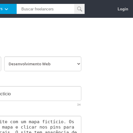
Login
rs
34