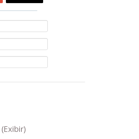
s
(Exibir)