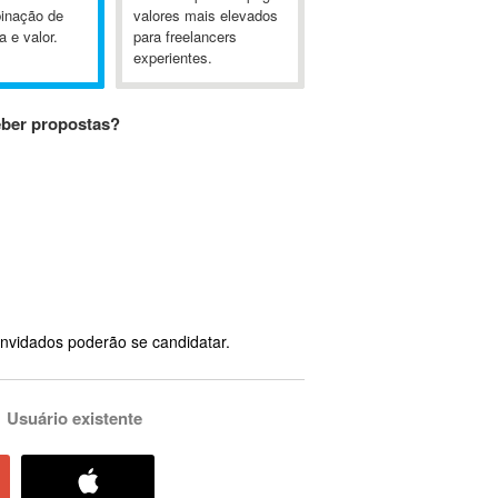
inação de
valores mais elevados
a e valor.
para freelancers
experientes.
eber propostas?
nvidados poderão se candidatar.
Usuário existente