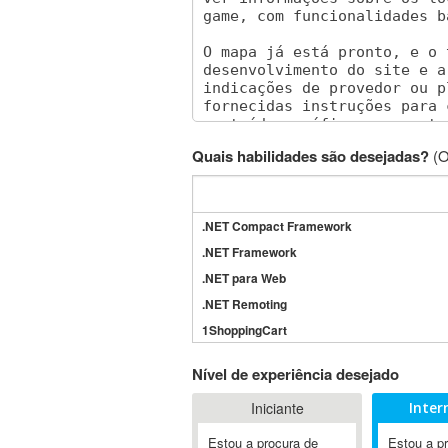
Quais habilidades são desejadas?
(O
.NET Compact Framework
.NET Framework
.NET para Web
.NET Remoting
1ShoppingCart
3DS Max
Nível de experiência desejado
3GSM
Iniciante
Inter
4D Dimension
802.11
Estou a procura de
Estou a p