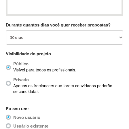
Absynth
AC Drives
AC3
Durante quantos dias você quer receber propostas?
ACARS
AccountMate
ACDSee
ACID Pro
Visibilidade do projeto
ACPI
Público
Acrobat
Visível para todos os profissionais.
Acrobat X
Privado
Acronis
Apenas os freelancers que forem convidados poderão
ACT
se candidatar.
Actian
Actimize
Eu sou um:
ActionScript
Novo usuário
ActionScript 3
Active Directory
Usuário existente