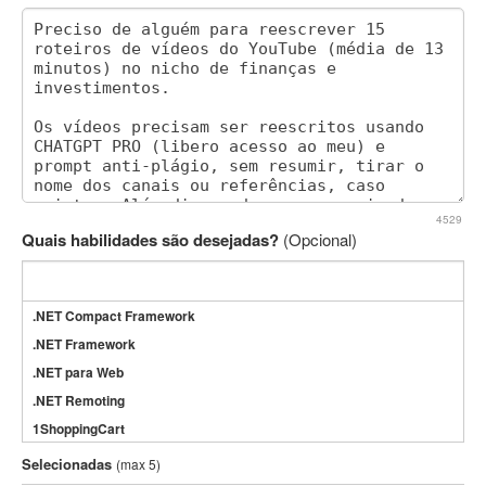
4529
Quais habilidades são desejadas?
(Opcional)
.NET Compact Framework
.NET Framework
.NET para Web
.NET Remoting
1ShoppingCart
3DS Max
Selecionadas
(max 5)
3GSM