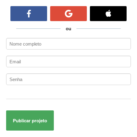
ActiveCollab
ActiveX
ActiveX Data Objects (ADO)
Ada
ou
Adianti Framework
ADK
Administração
Administração Acadêmica
Administração de Artistas e Repertórios
Administração de Banco de Dados
Administração de Redes
Administração PostgreSQL
Administrador de Sistemas
ADO.NET
ADO.NET Entity Framework
Publicar projeto
Adobe After Effects
Adobe AIR