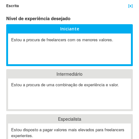
Escrita
[x]
4D Dimension
802.11
Nível de experiência desejado
A&P
Iniciante
A-GPS
Estou a procura de freelancers com os menores valores.
A2Billing
AAUS Scientific Diver
Ab Initio
ABAP
Abaqus
Intermediário
ABBYY FineReader
Estou a procura de uma combinação de experiência e valor.
ABIS
AbleCommerce
Ableton
Ableton Live
Especialista
Ableton Push
Abstract
Estou disposto a pagar valores mais elevados para freelancers
experientes.
Abstract Window Toolkit (AWT)