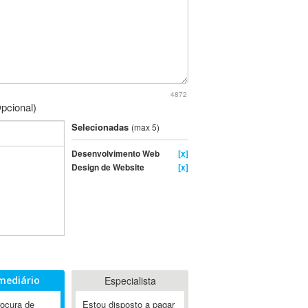
4872
pcional)
Selecionadas
(max 5)
Desenvolvimento Web
[x]
Design de Website
[x]
mediário
Especialista
rocura de
Estou disposto a pagar