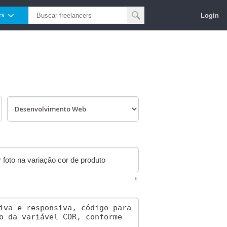
Login
rs
6