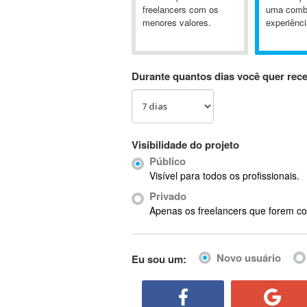
A&P
freelancers com os
uma comb
menores valores.
experiênci
A-GPS
A2Billing
AAUS Scientific Diver
Durante quantos dias você quer rec
Ab Initio
ABAP
Abaqus
ABBYY FineReader
Visibilidade do projeto
ABIS
Público
AbleCommerce
Visível para todos os profissionais.
Ableton
Privado
Ableton Live
Apenas os freelancers que forem co
Ableton Push
Abstract
Novo usuário
Eu sou um:
Abstract Window Toolkit (AWT)
Absynth
AC Drives