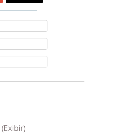
s
(Exibir)