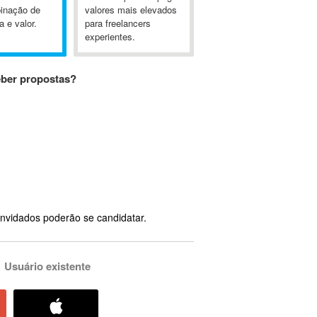
inação de
valores mais elevados
a e valor.
para freelancers
experientes.
eber propostas?
nvidados poderão se candidatar.
Usuário existente