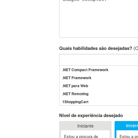
Quais habilidades são desejadas?
(O
.NET Compact Framework
.NET Framework
.NET para Web
.NET Remoting
1ShoppingCart
3DS Max
Nível de experiência desejado
3GSM
Iniciante
Inter
4D Dimension
802.11
Estou a procura de
Estou a p