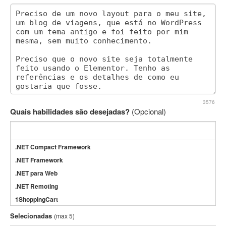
3576
Quais habilidades são desejadas?
(Opcional)
.NET Compact Framework
.NET Framework
.NET para Web
.NET Remoting
1ShoppingCart
3DS Max
Selecionadas
(max 5)
3GSM