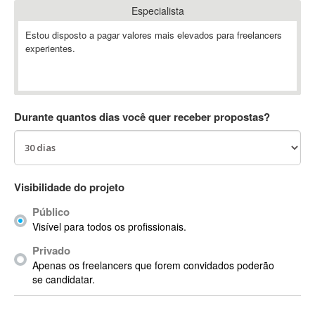
Especialista
Absynth
AC Drives
Estou disposto a pagar valores mais elevados para freelancers
experientes.
AC3
ACARS
AccountMate
ACDSee
Durante quantos dias você quer receber propostas?
ACID Pro
ACPI
Acrobat
Acrobat X
Visibilidade do projeto
Acronis
Público
ACT
Visível para todos os profissionais.
Actian
Privado
Actimize
Apenas os freelancers que forem convidados poderão
ActionScript
se candidatar.
ActionScript 3
Active Directory