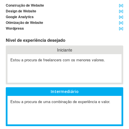
Construção de Website
[x]
4D Dimension
Design de Website
[x]
802.11
Google Analytics
[x]
A&P
Otimização de Website
[x]
Wordpress
[x]
A-GPS
A2Billing
Nível de experiência desejado
AAUS Scientific Diver
Iniciante
Ab Initio
ABAP
Estou a procura de freelancers com os menores valores.
Abaqus
ABBYY FineReader
ABIS
AbleCommerce
Intermediário
Ableton
Estou a procura de uma combinação de experiência e valor.
Ableton Live
Ableton Push
Abstract
Abstract Window Toolkit (AWT)