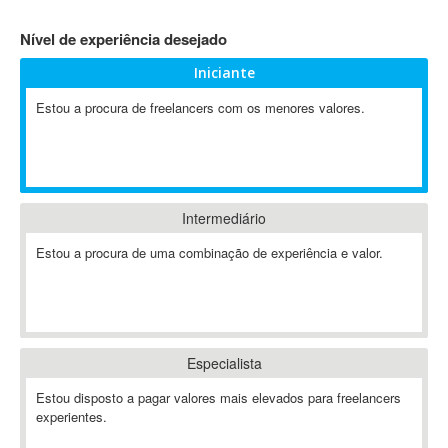
4D Dimension
Nível de experiência desejado
802.11
Iniciante
A&P
A-GPS
Estou a procura de freelancers com os menores valores.
A2Billing
AAUS Scientific Diver
Ab Initio
ABAP
Intermediário
Abaqus
Estou a procura de uma combinação de experiência e valor.
ABBYY FineReader
ABIS
AbleCommerce
Ableton
Especialista
Ableton Live
Ableton Push
Estou disposto a pagar valores mais elevados para freelancers
Abstract
experientes.
Abstract Window Toolkit (AWT)