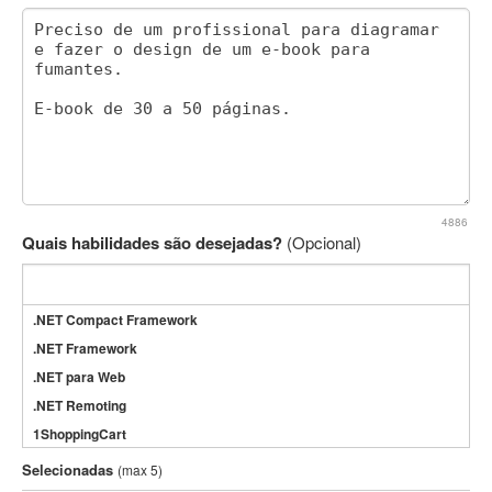
4886
Quais habilidades são desejadas?
(Opcional)
.NET Compact Framework
.NET Framework
.NET para Web
.NET Remoting
1ShoppingCart
3DS Max
Selecionadas
(max 5)
3GSM