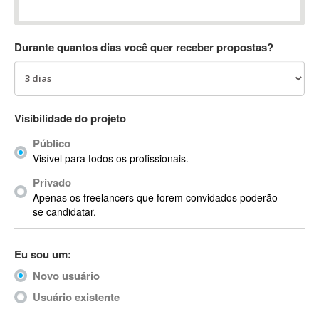
Absynth
AC Drives
Durante quantos dias você quer receber propostas?
AC3
ACARS
AccountMate
ACDSee
Visibilidade do projeto
ACID Pro
Público
ACPI
Visível para todos os profissionais.
Acrobat
Acrobat X
Privado
Apenas os freelancers que forem convidados poderão
Acronis
se candidatar.
ACT
Actian
Eu sou um:
Actimize
ActionScript
Novo usuário
ActionScript 3
Usuário existente
Active Directory