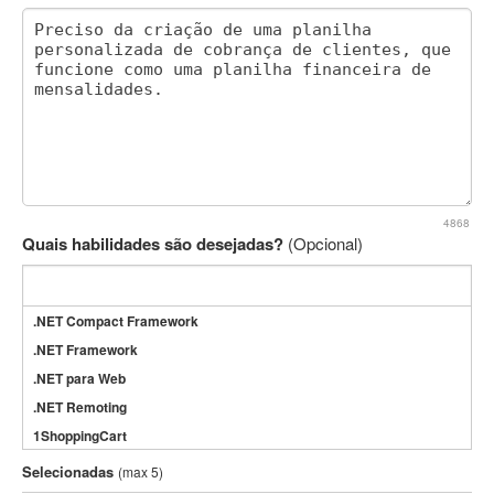
4868
Quais habilidades são desejadas?
(Opcional)
.NET Compact Framework
.NET Framework
.NET para Web
.NET Remoting
1ShoppingCart
3DS Max
Selecionadas
(max 5)
3GSM