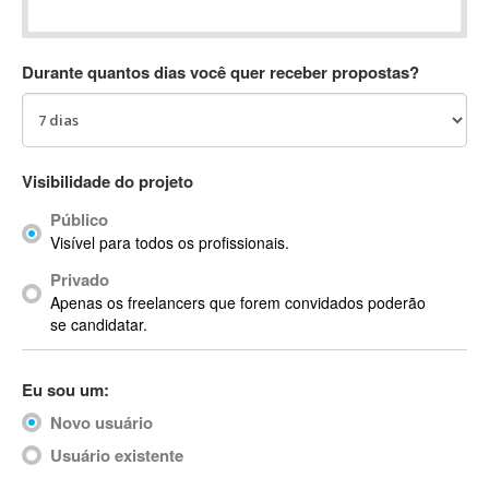
Absynth
AC Drives
Durante quantos dias você quer receber propostas?
AC3
ACARS
AccountMate
ACDSee
Visibilidade do projeto
ACID Pro
Público
ACPI
Visível para todos os profissionais.
Acrobat
Acrobat X
Privado
Apenas os freelancers que forem convidados poderão
Acronis
se candidatar.
ACT
Actian
Eu sou um:
Actimize
ActionScript
Novo usuário
ActionScript 3
Usuário existente
Active Directory