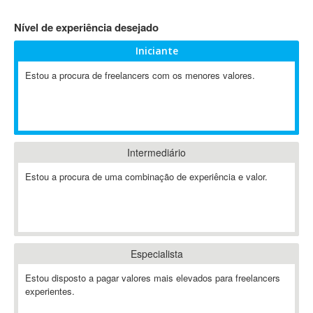
4D Dimension
Nível de experiência desejado
802.11
Iniciante
A&P
A-GPS
Estou a procura de freelancers com os menores valores.
A2Billing
AAUS Scientific Diver
Ab Initio
ABAP
Intermediário
Abaqus
Estou a procura de uma combinação de experiência e valor.
ABBYY FineReader
ABIS
AbleCommerce
Ableton
Especialista
Ableton Live
Ableton Push
Estou disposto a pagar valores mais elevados para freelancers
Abstract
experientes.
Abstract Window Toolkit (AWT)