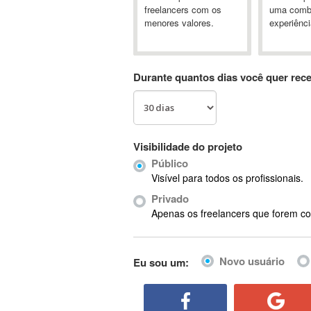
A&P
freelancers com os
uma comb
menores valores.
experiênci
A-GPS
A2Billing
AAUS Scientific Diver
Durante quantos dias você quer rec
Ab Initio
ABAP
Abaqus
ABBYY FineReader
Visibilidade do projeto
ABIS
Público
AbleCommerce
Visível para todos os profissionais.
Ableton
Privado
Ableton Live
Apenas os freelancers que forem co
Ableton Push
Abstract
Novo usuário
Eu sou um:
Abstract Window Toolkit (AWT)
Absynth
AC Drives