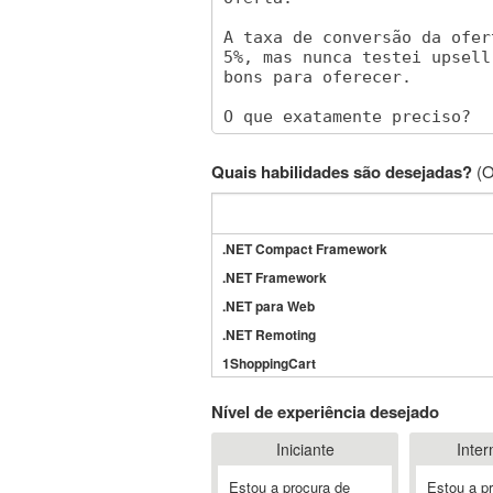
Quais habilidades são desejadas?
(O
.NET Compact Framework
.NET Framework
.NET para Web
.NET Remoting
1ShoppingCart
3DS Max
Nível de experiência desejado
3GSM
Iniciante
Inter
4D Dimension
802.11
Estou a procura de
Estou a p