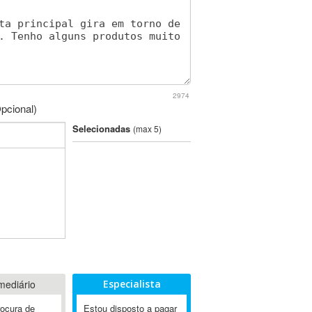
2974
pcional)
Selecionadas
(max 5)
mediário
Especialista
rocura de
Estou disposto a pagar