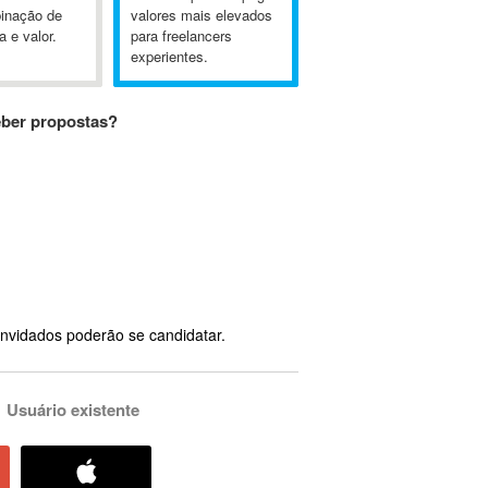
inação de
valores mais elevados
a e valor.
para freelancers
experientes.
eber propostas?
nvidados poderão se candidatar.
Usuário existente