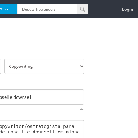
Login
rs
22