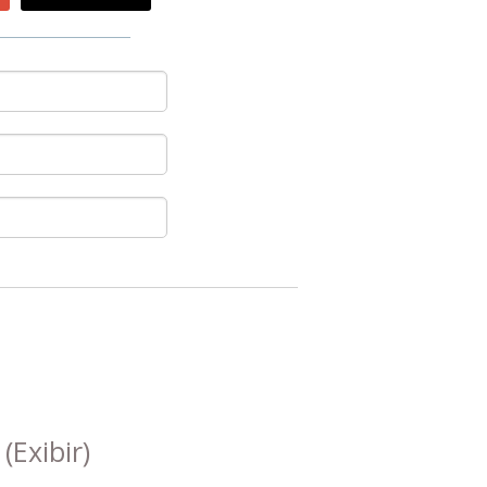
s
(Exibir)