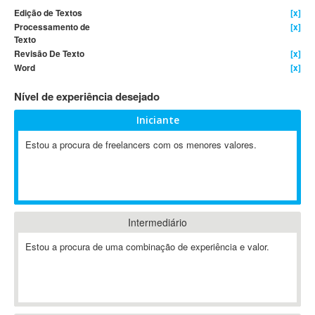
Edição de Textos
[x]
4D Dimension
Processamento de
[x]
802.11
Texto
Revisão De Texto
[x]
A&P
Word
[x]
A-GPS
A2Billing
Nível de experiência desejado
AAUS Scientific Diver
Iniciante
Ab Initio
Estou a procura de freelancers com os menores valores.
ABAP
Abaqus
ABBYY FineReader
ABIS
AbleCommerce
Intermediário
Ableton
Estou a procura de uma combinação de experiência e valor.
Ableton Live
Ableton Push
Abstract
Abstract Window Toolkit (AWT)