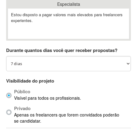
Especialista
Absynth
AC Drives
Estou disposto a pagar valores mais elevados para freelancers
experientes.
AC3
ACARS
AccountMate
ACDSee
Durante quantos dias você quer receber propostas?
ACID Pro
ACPI
Acrobat
Acrobat X
Visibilidade do projeto
Acronis
Público
ACT
Visível para todos os profissionais.
Actian
Privado
Actimize
Apenas os freelancers que forem convidados poderão
ActionScript
se candidatar.
ActionScript 3
Active Directory