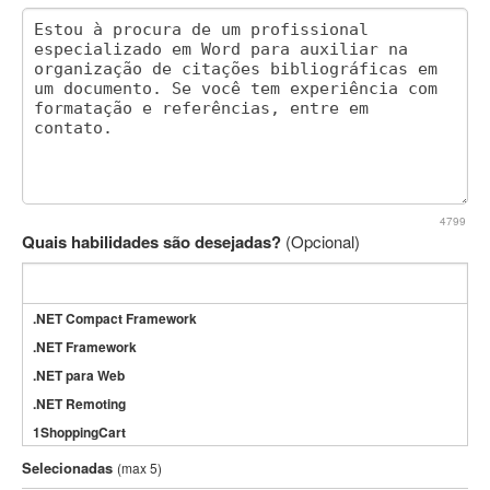
4799
Quais habilidades são desejadas?
(Opcional)
.NET Compact Framework
.NET Framework
.NET para Web
.NET Remoting
1ShoppingCart
3DS Max
Selecionadas
(max 5)
3GSM