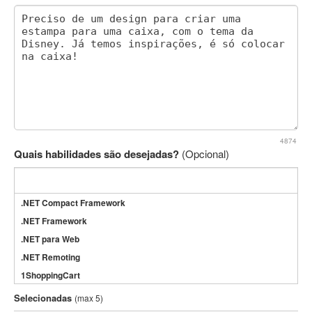
4874
Quais habilidades são desejadas?
(Opcional)
.NET Compact Framework
.NET Framework
.NET para Web
.NET Remoting
1ShoppingCart
3DS Max
Selecionadas
(max 5)
3GSM