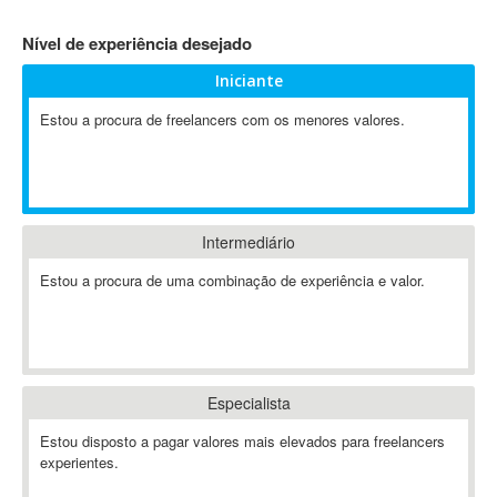
4D Dimension
Nível de experiência desejado
802.11
Iniciante
A&P
A-GPS
Estou a procura de freelancers com os menores valores.
A2Billing
AAUS Scientific Diver
Ab Initio
ABAP
Intermediário
Abaqus
Estou a procura de uma combinação de experiência e valor.
ABBYY FineReader
ABIS
AbleCommerce
Ableton
Especialista
Ableton Live
Ableton Push
Estou disposto a pagar valores mais elevados para freelancers
Abstract
experientes.
Abstract Window Toolkit (AWT)