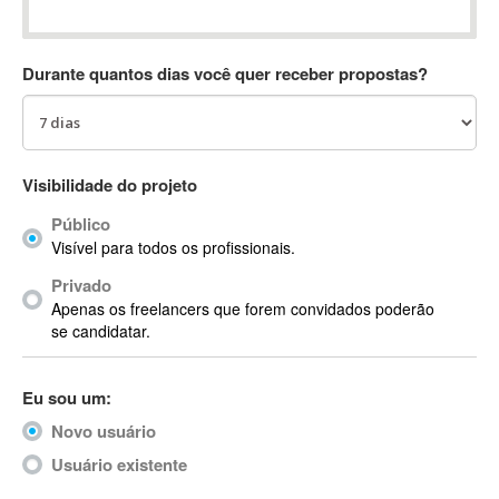
Absynth
AC Drives
Durante quantos dias você quer receber propostas?
AC3
ACARS
AccountMate
ACDSee
Visibilidade do projeto
ACID Pro
Público
ACPI
Visível para todos os profissionais.
Acrobat
Acrobat X
Privado
Apenas os freelancers que forem convidados poderão
Acronis
se candidatar.
ACT
Actian
Eu sou um:
Actimize
ActionScript
Novo usuário
ActionScript 3
Usuário existente
Active Directory