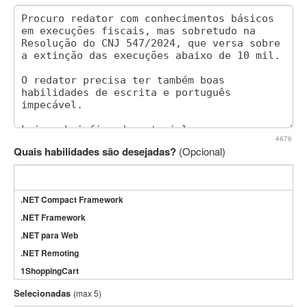
4676
Quais habilidades são desejadas?
(Opcional)
.NET Compact Framework
.NET Framework
.NET para Web
.NET Remoting
1ShoppingCart
3DS Max
Selecionadas
(max 5)
3GSM