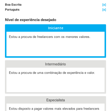
Boa Escrita
[x]
4D Dimension
Português
[x]
802.11
Nível de experiência desejado
A&P
A-GPS
Iniciante
A2Billing
Estou a procura de freelancers com os menores valores.
AAUS Scientific Diver
Ab Initio
ABAP
Abaqus
Intermediário
ABBYY FineReader
ABIS
Estou a procura de uma combinação de experiência e valor.
AbleCommerce
Ableton
Ableton Live
Ableton Push
Especialista
Abstract
Estou disposto a pagar valores mais elevados para freelancers
Abstract Window Toolkit (AWT)