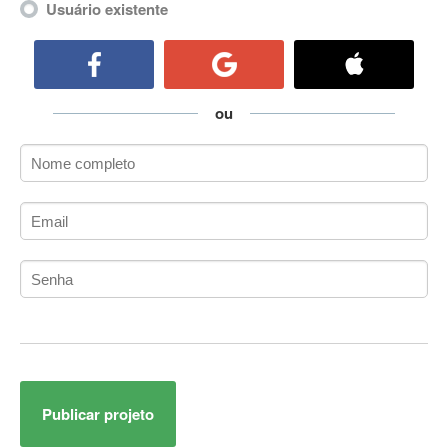
Usuário existente
ActiveCollab
ActiveX
ActiveX Data Objects (ADO)
Ada
ou
Adianti Framework
ADK
Administração
Administração Acadêmica
Administração de Artistas e Repertórios
Administração de Banco de Dados
Administração de Redes
Administração PostgreSQL
Administrador de Sistemas
ADO.NET
ADO.NET Entity Framework
Adobe After Effects
Publicar projeto
Adobe AIR