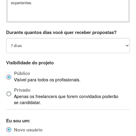
experientes.
Absynth
AC Drives
AC3
ACARS
Durante quantos dias você quer receber propostas?
AccountMate
ACDSee
ACID Pro
ACPI
Visibilidade do projeto
Acrobat
Público
Acrobat X
Visível para todos os profissionais.
Acronis
Privado
ACT
Apenas os freelancers que forem convidados poderão
Actian
se candidatar.
Actimize
ActionScript
Eu sou um:
ActionScript 3
Novo usuário
Active Directory