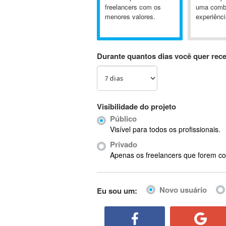
A&P
freelancers com os
uma comb
menores valores.
experiênci
A-GPS
A2Billing
AAUS Scientific Diver
Durante quantos dias você quer rec
Ab Initio
ABAP
Abaqus
ABBYY FineReader
Visibilidade do projeto
ABIS
Público
AbleCommerce
Visível para todos os profissionais.
Ableton
Privado
Ableton Live
Apenas os freelancers que forem co
Ableton Push
Abstract
Novo usuário
Eu sou um:
Abstract Window Toolkit (AWT)
Absynth
AC Drives