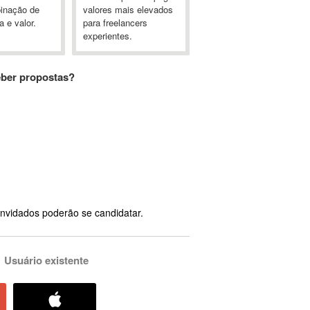
inação de
valores mais elevados
a e valor.
para freelancers
experientes.
eber propostas?
nvidados poderão se candidatar.
Usuário existente