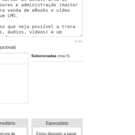
4144
pcional)
Selecionadas
(max 5)
mediário
Especialista
rocura de
Estou disposto a pagar