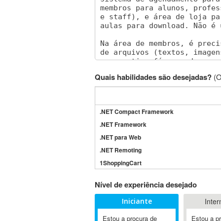
Quais habilidades são desejadas?
(O
.NET Compact Framework
.NET Framework
.NET para Web
.NET Remoting
1ShoppingCart
3DS Max
Nível de experiência desejado
3GSM
Iniciante
Inter
4D Dimension
802.11
Estou a procura de
Estou a p