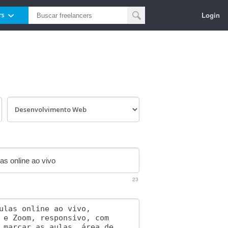
Login
rs
23