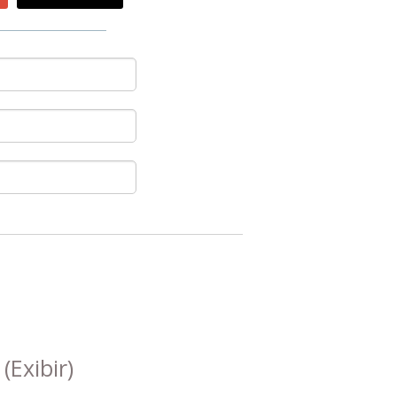
s
(Exibir)