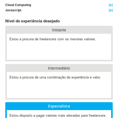
Cloud Computing
[x]
4D Dimension
Javascript
[x]
802.11
Nível de experiência desejado
A&P
A-GPS
Iniciante
A2Billing
Estou a procura de freelancers com os menores valores.
AAUS Scientific Diver
Ab Initio
ABAP
Abaqus
Intermediário
ABBYY FineReader
ABIS
Estou a procura de uma combinação de experiência e valor.
AbleCommerce
Ableton
Ableton Live
Ableton Push
Especialista
Abstract
Estou disposto a pagar valores mais elevados para freelancers
Abstract Window Toolkit (AWT)