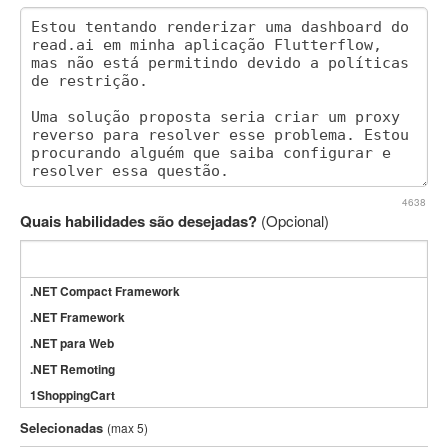
4638
Quais habilidades são desejadas?
(Opcional)
.NET Compact Framework
.NET Framework
.NET para Web
.NET Remoting
1ShoppingCart
3DS Max
Selecionadas
(max 5)
3GSM