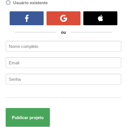
Usuário existente
ActiveCollab
ActiveX
ActiveX Data Objects (ADO)
Ada
ou
Adianti Framework
ADK
Administração
Administração Acadêmica
Administração de Artistas e Repertórios
Administração de Banco de Dados
Administração de Redes
Administração PostgreSQL
Administrador de Sistemas
ADO.NET
ADO.NET Entity Framework
Adobe After Effects
Publicar projeto
Adobe AIR