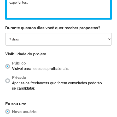
experientes.
Absynth
AC Drives
AC3
ACARS
Durante quantos dias você quer receber propostas?
AccountMate
ACDSee
ACID Pro
ACPI
Visibilidade do projeto
Acrobat
Público
Acrobat X
Visível para todos os profissionais.
Acronis
Privado
ACT
Apenas os freelancers que forem convidados poderão
Actian
se candidatar.
Actimize
ActionScript
Eu sou um:
ActionScript 3
Novo usuário
Active Directory