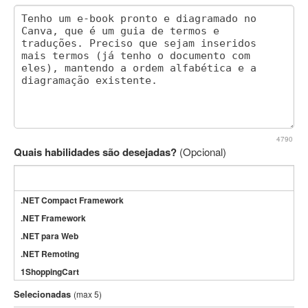
4790
Quais habilidades são desejadas?
(Opcional)
.NET Compact Framework
.NET Framework
.NET para Web
.NET Remoting
1ShoppingCart
3DS Max
Selecionadas
(max 5)
3GSM