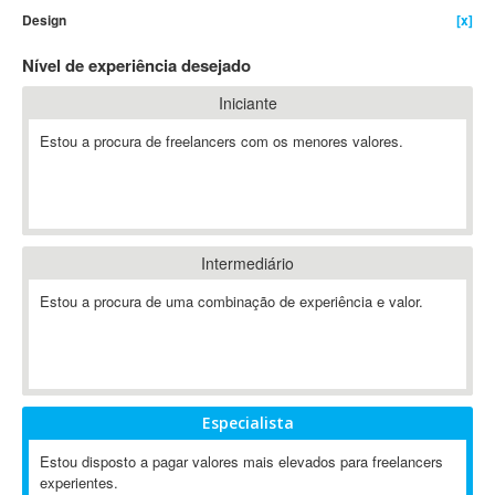
Design
[x]
4D Dimension
802.11
Nível de experiência desejado
A&P
Iniciante
A-GPS
Estou a procura de freelancers com os menores valores.
A2Billing
AAUS Scientific Diver
Ab Initio
ABAP
Abaqus
Intermediário
ABBYY FineReader
Estou a procura de uma combinação de experiência e valor.
ABIS
AbleCommerce
Ableton
Ableton Live
Especialista
Ableton Push
Abstract
Estou disposto a pagar valores mais elevados para freelancers
experientes.
Abstract Window Toolkit (AWT)