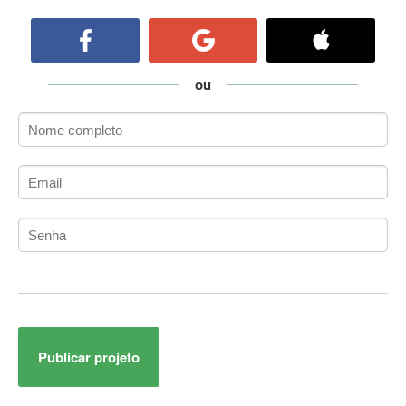
ActiveCollab
ActiveX
ActiveX Data Objects (ADO)
Ada
ou
Adianti Framework
ADK
Administração
Administração Acadêmica
Administração de Artistas e Repertórios
Administração de Banco de Dados
Administração de Redes
Administração PostgreSQL
Administrador de Sistemas
ADO.NET
ADO.NET Entity Framework
Publicar projeto
Adobe After Effects
Adobe AIR