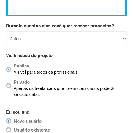
Absynth
AC Drives
AC3
Durante quantos dias você quer receber propostas?
ACARS
AccountMate
ACDSee
ACID Pro
Visibilidade do projeto
ACPI
Público
Acrobat
Visível para todos os profissionais.
Acrobat X
Privado
Acronis
Apenas os freelancers que forem convidados poderão
ACT
se candidatar.
Actian
Actimize
Eu sou um:
ActionScript
Novo usuário
ActionScript 3
Active Directory
Usuário existente