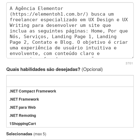
3701
Quais habilidades são desejadas?
(Opcional)
.NET Compact Framework
.NET Framework
.NET para Web
.NET Remoting
1ShoppingCart
3DS Max
Selecionadas
(max 5)
3GSM