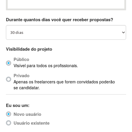
Absynth
AC Drives
Durante quantos dias você quer receber propostas?
AC3
ACARS
AccountMate
ACDSee
Visibilidade do projeto
ACID Pro
Público
ACPI
Visível para todos os profissionais.
Acrobat
Acrobat X
Privado
Apenas os freelancers que forem convidados poderão
Acronis
se candidatar.
ACT
Actian
Eu sou um:
Actimize
ActionScript
Novo usuário
ActionScript 3
Usuário existente
Active Directory