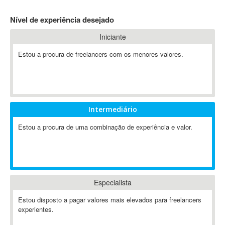
4D Dimension
Nível de experiência desejado
802.11
Iniciante
A&P
A-GPS
Estou a procura de freelancers com os menores valores.
A2Billing
AAUS Scientific Diver
Ab Initio
ABAP
Intermediário
Abaqus
Estou a procura de uma combinação de experiência e valor.
ABBYY FineReader
ABIS
AbleCommerce
Ableton
Especialista
Ableton Live
Ableton Push
Estou disposto a pagar valores mais elevados para freelancers
Abstract
experientes.
Abstract Window Toolkit (AWT)