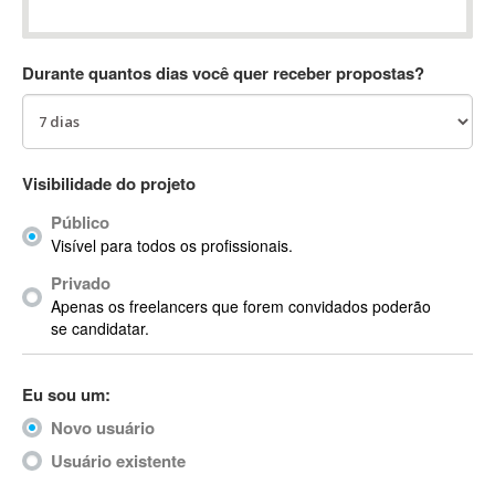
Absynth
AC Drives
Durante quantos dias você quer receber propostas?
AC3
ACARS
AccountMate
ACDSee
Visibilidade do projeto
ACID Pro
Público
ACPI
Visível para todos os profissionais.
Acrobat
Acrobat X
Privado
Apenas os freelancers que forem convidados poderão
Acronis
se candidatar.
ACT
Actian
Eu sou um:
Actimize
ActionScript
Novo usuário
ActionScript 3
Usuário existente
Active Directory