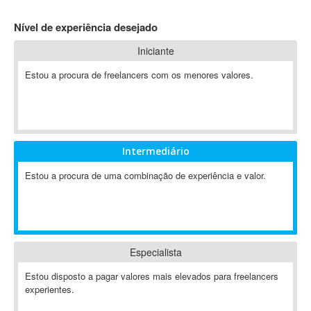
4D Dimension
Nível de experiência desejado
802.11
Iniciante
A&P
A-GPS
Estou a procura de freelancers com os menores valores.
A2Billing
AAUS Scientific Diver
Ab Initio
ABAP
Intermediário
Abaqus
Estou a procura de uma combinação de experiência e valor.
ABBYY FineReader
ABIS
AbleCommerce
Ableton
Especialista
Ableton Live
Ableton Push
Estou disposto a pagar valores mais elevados para freelancers
Abstract
experientes.
Abstract Window Toolkit (AWT)