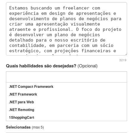
3219
Quais habilidades são desejadas?
(Opcional)
.NET Compact Framework
.NET Framework
.NET para Web
.NET Remoting
1ShoppingCart
3DS Max
Selecionadas
(max 5)
3GSM