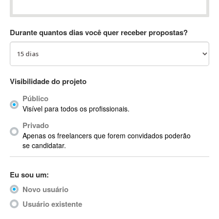
Absynth
AC Drives
Durante quantos dias você quer receber propostas?
AC3
ACARS
AccountMate
ACDSee
Visibilidade do projeto
ACID Pro
Público
ACPI
Visível para todos os profissionais.
Acrobat
Acrobat X
Privado
Apenas os freelancers que forem convidados poderão
Acronis
se candidatar.
ACT
Actian
Eu sou um:
Actimize
ActionScript
Novo usuário
ActionScript 3
Usuário existente
Active Directory