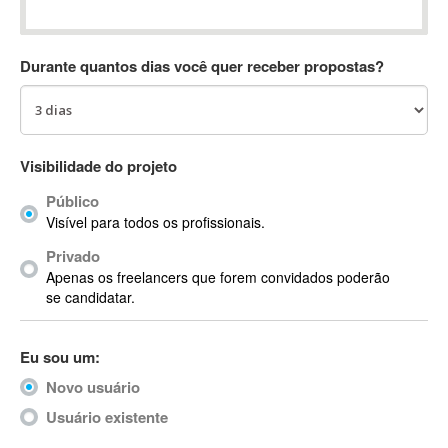
Absynth
AC Drives
Durante quantos dias você quer receber propostas?
AC3
ACARS
AccountMate
ACDSee
Visibilidade do projeto
ACID Pro
Público
ACPI
Visível para todos os profissionais.
Acrobat
Acrobat X
Privado
Apenas os freelancers que forem convidados poderão
Acronis
se candidatar.
ACT
Actian
Eu sou um:
Actimize
ActionScript
Novo usuário
ActionScript 3
Usuário existente
Active Directory