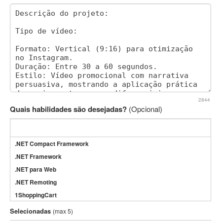
2844
Quais habilidades são desejadas?
(Opcional)
.NET Compact Framework
.NET Framework
.NET para Web
.NET Remoting
1ShoppingCart
3DS Max
Selecionadas
(max 5)
3GSM