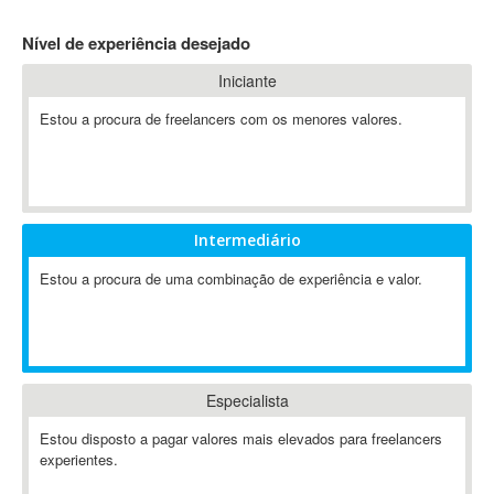
4D Dimension
Nível de experiência desejado
802.11
Iniciante
A&P
A-GPS
Estou a procura de freelancers com os menores valores.
A2Billing
AAUS Scientific Diver
Ab Initio
ABAP
Intermediário
Abaqus
Estou a procura de uma combinação de experiência e valor.
ABBYY FineReader
ABIS
AbleCommerce
Ableton
Especialista
Ableton Live
Ableton Push
Estou disposto a pagar valores mais elevados para freelancers
Abstract
experientes.
Abstract Window Toolkit (AWT)