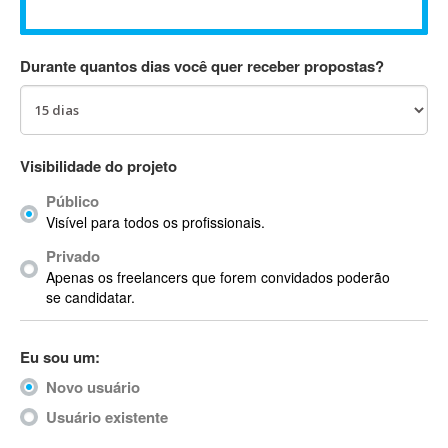
Absynth
AC Drives
Durante quantos dias você quer receber propostas?
AC3
ACARS
AccountMate
ACDSee
Visibilidade do projeto
ACID Pro
Público
ACPI
Visível para todos os profissionais.
Acrobat
Acrobat X
Privado
Apenas os freelancers que forem convidados poderão
Acronis
se candidatar.
ACT
Actian
Eu sou um:
Actimize
ActionScript
Novo usuário
ActionScript 3
Usuário existente
Active Directory