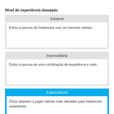
4D Dimension
Nível de experiência desejado
802.11
Iniciante
A&P
A-GPS
Estou a procura de freelancers com os menores valores.
A2Billing
AAUS Scientific Diver
Ab Initio
ABAP
Intermediário
Abaqus
Estou a procura de uma combinação de experiência e valor.
ABBYY FineReader
ABIS
AbleCommerce
Ableton
Especialista
Ableton Live
Ableton Push
Estou disposto a pagar valores mais elevados para freelancers
Abstract
experientes.
Abstract Window Toolkit (AWT)