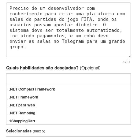
4721
Quais habilidades são desejadas?
(Opcional)
.NET Compact Framework
.NET Framework
.NET para Web
.NET Remoting
1ShoppingCart
3DS Max
Selecionadas
(max 5)
3GSM