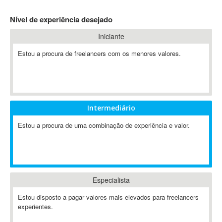
4D Dimension
Nível de experiência desejado
802.11
Iniciante
A&P
A-GPS
Estou a procura de freelancers com os menores valores.
A2Billing
AAUS Scientific Diver
Ab Initio
ABAP
Intermediário
Abaqus
Estou a procura de uma combinação de experiência e valor.
ABBYY FineReader
ABIS
AbleCommerce
Ableton
Especialista
Ableton Live
Ableton Push
Estou disposto a pagar valores mais elevados para freelancers
Abstract
experientes.
Abstract Window Toolkit (AWT)