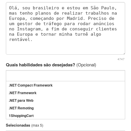
4747
Quais habilidades são desejadas?
(Opcional)
.NET Compact Framework
.NET Framework
.NET para Web
.NET Remoting
1ShoppingCart
3DS Max
Selecionadas
(max 5)
3GSM