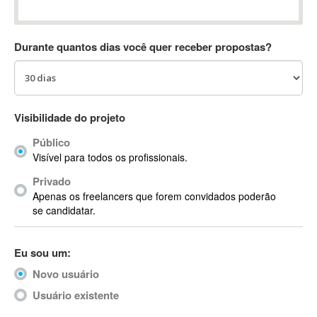
Absynth
AC Drives
Durante quantos dias você quer receber propostas?
AC3
ACARS
AccountMate
ACDSee
Visibilidade do projeto
ACID Pro
Público
ACPI
Visível para todos os profissionais.
Acrobat
Acrobat X
Privado
Apenas os freelancers que forem convidados poderão
Acronis
se candidatar.
ACT
Actian
Eu sou um:
Actimize
ActionScript
Novo usuário
ActionScript 3
Usuário existente
Active Directory