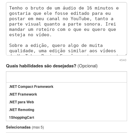
4540
Quais habilidades são desejadas?
(Opcional)
.NET Compact Framework
.NET Framework
.NET para Web
.NET Remoting
1ShoppingCart
3DS Max
Selecionadas
(max 5)
3GSM