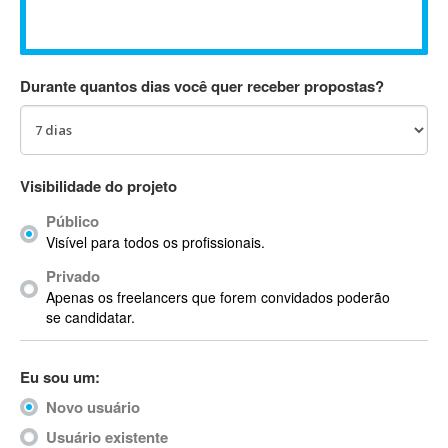
Absynth
AC Drives
AC3
Durante quantos dias você quer receber propostas?
ACARS
AccountMate
ACDSee
ACID Pro
Visibilidade do projeto
ACPI
Público
Acrobat
Visível para todos os profissionais.
Acrobat X
Privado
Acronis
Apenas os freelancers que forem convidados poderão
ACT
se candidatar.
Actian
Actimize
Eu sou um:
ActionScript
Novo usuário
ActionScript 3
Active Directory
Usuário existente