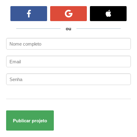
ActiveCollab
ActiveX
ActiveX Data Objects (ADO)
Ada
ou
Adianti Framework
ADK
Administração
Administração Acadêmica
Administração de Artistas e Repertórios
Administração de Banco de Dados
Administração de Redes
Administração PostgreSQL
Administrador de Sistemas
ADO.NET
ADO.NET Entity Framework
Publicar projeto
Adobe After Effects
Adobe AIR