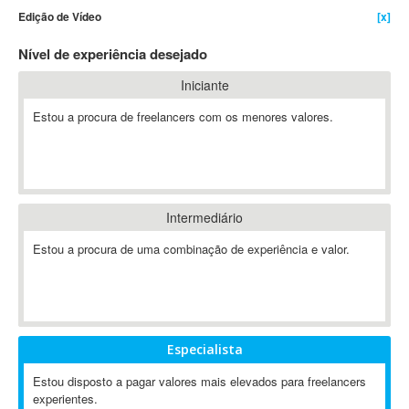
Edição de Vídeo
[x]
4D Dimension
802.11
Nível de experiência desejado
A&P
Iniciante
A-GPS
Estou a procura de freelancers com os menores valores.
A2Billing
AAUS Scientific Diver
Ab Initio
ABAP
Abaqus
Intermediário
ABBYY FineReader
Estou a procura de uma combinação de experiência e valor.
ABIS
AbleCommerce
Ableton
Ableton Live
Especialista
Ableton Push
Abstract
Estou disposto a pagar valores mais elevados para freelancers
experientes.
Abstract Window Toolkit (AWT)