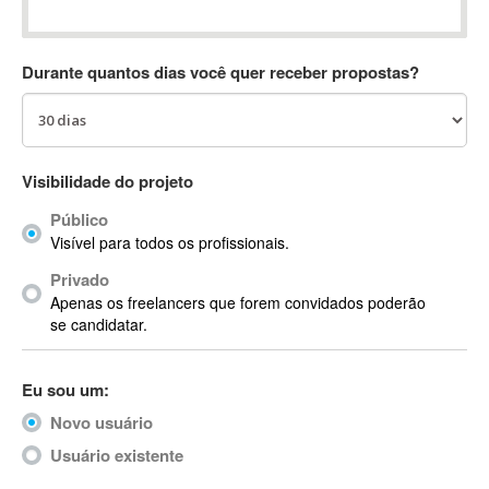
Absynth
AC Drives
Durante quantos dias você quer receber propostas?
AC3
ACARS
AccountMate
ACDSee
Visibilidade do projeto
ACID Pro
Público
ACPI
Visível para todos os profissionais.
Acrobat
Acrobat X
Privado
Apenas os freelancers que forem convidados poderão
Acronis
se candidatar.
ACT
Actian
Eu sou um:
Actimize
ActionScript
Novo usuário
ActionScript 3
Usuário existente
Active Directory