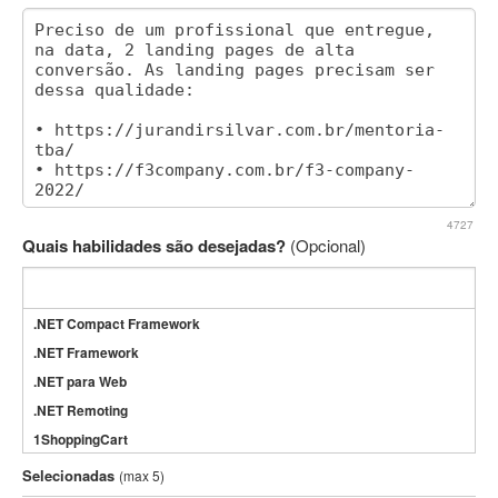
4727
Quais habilidades são desejadas?
(Opcional)
.NET Compact Framework
.NET Framework
.NET para Web
.NET Remoting
1ShoppingCart
3DS Max
Selecionadas
(max 5)
3GSM