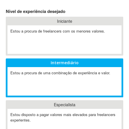
4D Dimension
Nível de experiência desejado
802.11
Iniciante
A&P
A-GPS
Estou a procura de freelancers com os menores valores.
A2Billing
AAUS Scientific Diver
Ab Initio
ABAP
Intermediário
Abaqus
Estou a procura de uma combinação de experiência e valor.
ABBYY FineReader
ABIS
AbleCommerce
Ableton
Especialista
Ableton Live
Ableton Push
Estou disposto a pagar valores mais elevados para freelancers
Abstract
experientes.
Abstract Window Toolkit (AWT)