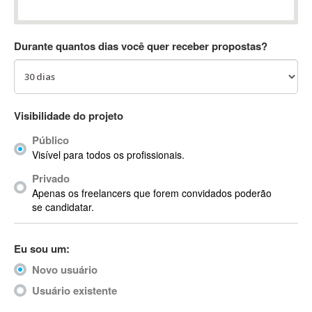
Absynth
AC Drives
Durante quantos dias você quer receber propostas?
AC3
ACARS
AccountMate
ACDSee
Visibilidade do projeto
ACID Pro
Público
ACPI
Visível para todos os profissionais.
Acrobat
Acrobat X
Privado
Apenas os freelancers que forem convidados poderão
Acronis
se candidatar.
ACT
Actian
Eu sou um:
Actimize
ActionScript
Novo usuário
ActionScript 3
Usuário existente
Active Directory