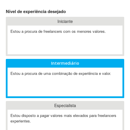
4D Dimension
Nível de experiência desejado
802.11
Iniciante
A&P
A-GPS
Estou a procura de freelancers com os menores valores.
A2Billing
AAUS Scientific Diver
Ab Initio
ABAP
Intermediário
Abaqus
Estou a procura de uma combinação de experiência e valor.
ABBYY FineReader
ABIS
AbleCommerce
Ableton
Especialista
Ableton Live
Ableton Push
Estou disposto a pagar valores mais elevados para freelancers
Abstract
experientes.
Abstract Window Toolkit (AWT)