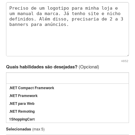
4852
Quais habilidades são desejadas?
(Opcional)
.NET Compact Framework
.NET Framework
.NET para Web
.NET Remoting
1ShoppingCart
3DS Max
Selecionadas
(max 5)
3GSM