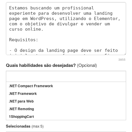
3855
Quais habilidades são desejadas?
(Opcional)
.NET Compact Framework
.NET Framework
.NET para Web
.NET Remoting
1ShoppingCart
3DS Max
Selecionadas
(max 5)
3GSM