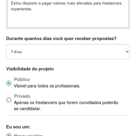
Estou disposto a pagar valores mais elevados para freelancers
Absynth
experientes.
AC Drives
AC3
ACARS
AccountMate
Durante quantos dias você quer receber propostas?
ACDSee
ACID Pro
ACPI
Visibilidade do projeto
Acrobat
Acrobat X
Público
Acronis
Visível para todos os profissionais.
ACT
Privado
Actian
Apenas os freelancers que forem convidados poderão
se candidatar.
Actimize
ActionScript
ActionScript 3
Eu sou um:
Active Directory
Novo usuário