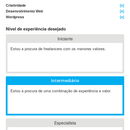
Criatividade
[x]
4D Dimension
Desenvolvimento Web
[x]
802.11
Wordpress
[x]
A&P
Nível de experiência desejado
A-GPS
A2Billing
Iniciante
AAUS Scientific Diver
Estou a procura de freelancers com os menores valores.
Ab Initio
ABAP
Abaqus
ABBYY FineReader
Intermediário
ABIS
AbleCommerce
Estou a procura de uma combinação de experiência e valor.
Ableton
Ableton Live
Ableton Push
Abstract
Especialista
Abstract Window Toolkit (AWT)