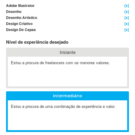
Adobe Illustrator
[x]
4D Dimension
Desenho
[x]
802.11
Desenho Artístico
[x]
A&P
Design Criativo
[x]
Design De Capas
[x]
A-GPS
A2Billing
Nível de experiência desejado
AAUS Scientific Diver
Iniciante
Ab Initio
ABAP
Estou a procura de freelancers com os menores valores.
Abaqus
ABBYY FineReader
ABIS
AbleCommerce
Intermediário
Ableton
Estou a procura de uma combinação de experiência e valor.
Ableton Live
Ableton Push
Abstract
Abstract Window Toolkit (AWT)