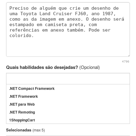
4796
Quais habilidades são desejadas?
(Opcional)
.NET Compact Framework
.NET Framework
.NET para Web
.NET Remoting
1ShoppingCart
3DS Max
Selecionadas
(max 5)
3GSM