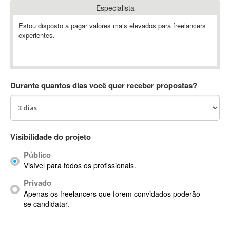
Especialista
Absynth
AC Drives
Estou disposto a pagar valores mais elevados para freelancers
experientes.
AC3
ACARS
AccountMate
ACDSee
Durante quantos dias você quer receber propostas?
ACID Pro
ACPI
Acrobat
Acrobat X
Visibilidade do projeto
Acronis
Público
ACT
Visível para todos os profissionais.
Actian
Privado
Actimize
Apenas os freelancers que forem convidados poderão
ActionScript
se candidatar.
ActionScript 3
Active Directory