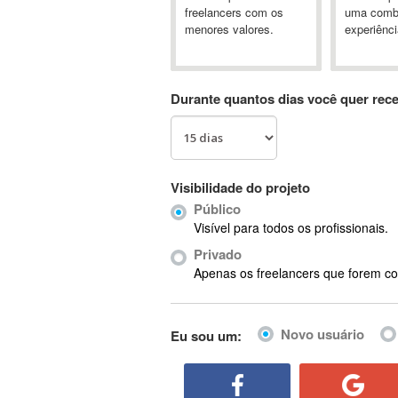
A&P
freelancers com os
uma comb
menores valores.
experiênci
A-GPS
A2Billing
AAUS Scientific Diver
Durante quantos dias você quer rec
Ab Initio
ABAP
Abaqus
ABBYY FineReader
Visibilidade do projeto
ABIS
Público
AbleCommerce
Visível para todos os profissionais.
Ableton
Privado
Ableton Live
Apenas os freelancers que forem co
Ableton Push
Abstract
Novo usuário
Eu sou um:
Abstract Window Toolkit (AWT)
Absynth
AC Drives