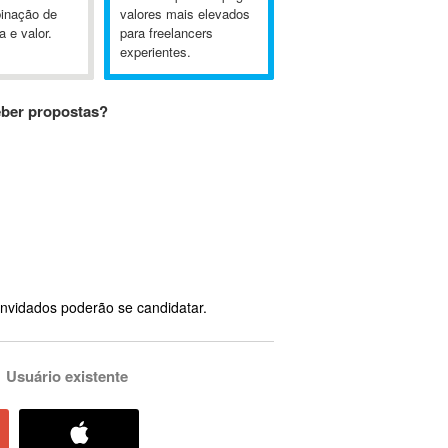
inação de
valores mais elevados
a e valor.
para freelancers
experientes.
eber propostas?
nvidados poderão se candidatar.
Usuário existente