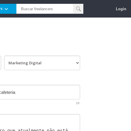
Login
rs
28