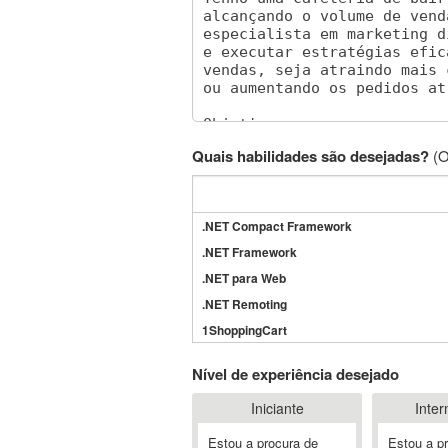
Quais habilidades são desejadas?
(O
.NET Compact Framework
.NET Framework
.NET para Web
.NET Remoting
1ShoppingCart
3DS Max
Nível de experiência desejado
3GSM
Iniciante
Inter
4D Dimension
802.11
Estou a procura de
Estou a p