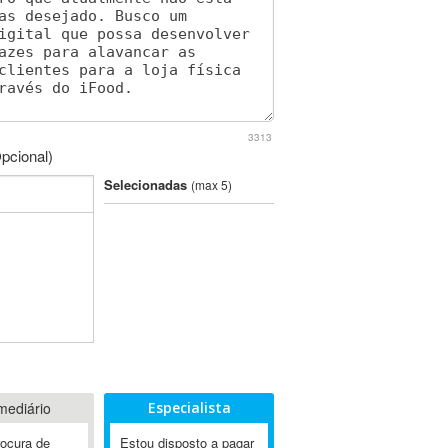
3313
pcional)
Selecionadas
(max 5)
mediário
Especialista
rocura de
Estou disposto a pagar