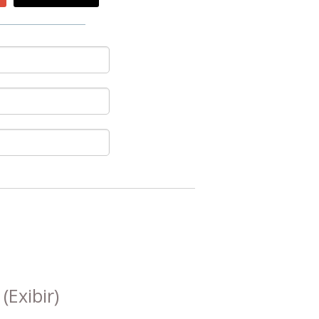
s
(Exibir)