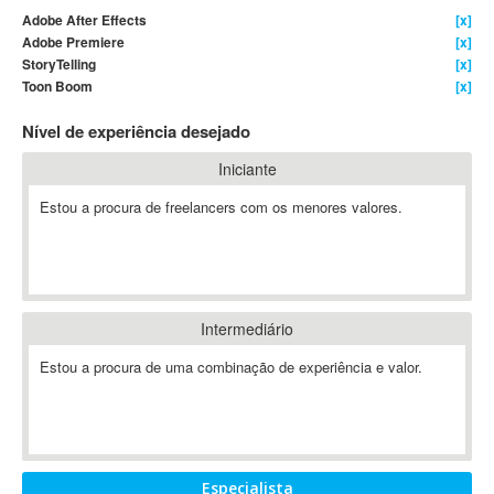
Adobe After Effects
[x]
4D Dimension
Adobe Premiere
[x]
802.11
StoryTelling
[x]
A&P
Toon Boom
[x]
A-GPS
Nível de experiência desejado
A2Billing
Iniciante
AAUS Scientific Diver
Ab Initio
Estou a procura de freelancers com os menores valores.
ABAP
Abaqus
ABBYY FineReader
ABIS
Intermediário
AbleCommerce
Estou a procura de uma combinação de experiência e valor.
Ableton
Ableton Live
Ableton Push
Abstract
Abstract Window Toolkit (AWT)
Especialista