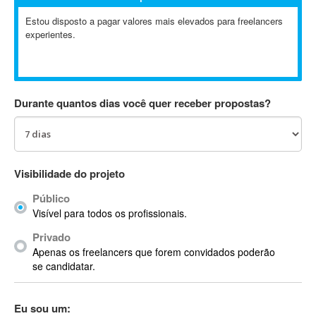
Absynth
Estou disposto a pagar valores mais elevados para freelancers
AC Drives
experientes.
AC3
ACARS
AccountMate
Durante quantos dias você quer receber propostas?
ACDSee
ACID Pro
ACPI
Acrobat
Visibilidade do projeto
Acrobat X
Acronis
Público
Visível para todos os profissionais.
ACT
Actian
Privado
Apenas os freelancers que forem convidados poderão
Actimize
se candidatar.
ActionScript
ActionScript 3
Eu sou um:
Active Directory