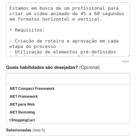
4300
Quais habilidades são desejadas?
(Opcional)
.NET Compact Framework
.NET Framework
.NET para Web
.NET Remoting
1ShoppingCart
3DS Max
Selecionadas
(max 5)
3GSM