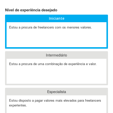
4D Dimension
Nível de experiência desejado
802.11
Iniciante
A&P
A-GPS
Estou a procura de freelancers com os menores valores.
A2Billing
AAUS Scientific Diver
Ab Initio
ABAP
Intermediário
Abaqus
Estou a procura de uma combinação de experiência e valor.
ABBYY FineReader
ABIS
AbleCommerce
Ableton
Especialista
Ableton Live
Ableton Push
Estou disposto a pagar valores mais elevados para freelancers
Abstract
experientes.
Abstract Window Toolkit (AWT)