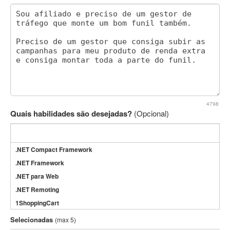
4798
Quais habilidades são desejadas?
(Opcional)
.NET Compact Framework
.NET Framework
.NET para Web
.NET Remoting
1ShoppingCart
3DS Max
Selecionadas
(max 5)
3GSM