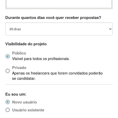
Absynth
AC Drives
Durante quantos dias você quer receber propostas?
AC3
ACARS
AccountMate
ACDSee
Visibilidade do projeto
ACID Pro
Público
ACPI
Visível para todos os profissionais.
Acrobat
Acrobat X
Privado
Apenas os freelancers que forem convidados poderão
Acronis
se candidatar.
ACT
Actian
Eu sou um:
Actimize
ActionScript
Novo usuário
ActionScript 3
Usuário existente
Active Directory