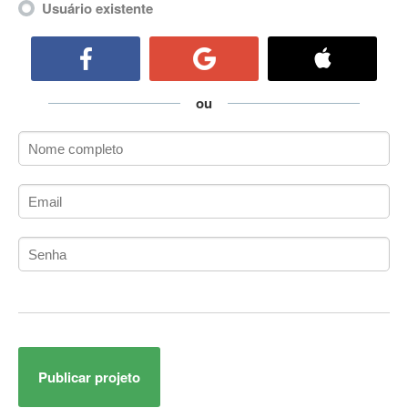
Usuário existente
ActiveCollab
ActiveX
ActiveX Data Objects (ADO)
Ada
ou
Adianti Framework
ADK
Administração
Administração Acadêmica
Administração de Artistas e Repertórios
Administração de Banco de Dados
Administração de Redes
Administração PostgreSQL
Administrador de Sistemas
ADO.NET
ADO.NET Entity Framework
Adobe After Effects
Publicar projeto
Adobe AIR