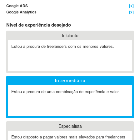
Google ADS
[x]
4D Dimension
Google Analytics
[x]
802.11
Nível de experiência desejado
A&P
A-GPS
Iniciante
A2Billing
Estou a procura de freelancers com os menores valores.
AAUS Scientific Diver
Ab Initio
ABAP
Abaqus
Intermediário
ABBYY FineReader
ABIS
Estou a procura de uma combinação de experiência e valor.
AbleCommerce
Ableton
Ableton Live
Ableton Push
Especialista
Abstract
Estou disposto a pagar valores mais elevados para freelancers
Abstract Window Toolkit (AWT)