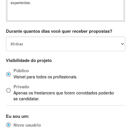
experientes.
Absynth
AC Drives
AC3
ACARS
Durante quantos dias você quer receber propostas?
AccountMate
ACDSee
ACID Pro
ACPI
Visibilidade do projeto
Acrobat
Público
Acrobat X
Visível para todos os profissionais.
Acronis
Privado
ACT
Apenas os freelancers que forem convidados poderão
Actian
se candidatar.
Actimize
ActionScript
Eu sou um:
ActionScript 3
Novo usuário
Active Directory