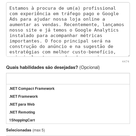
4474
Quais habilidades são desejadas?
(Opcional)
.NET Compact Framework
.NET Framework
.NET para Web
.NET Remoting
1ShoppingCart
3DS Max
Selecionadas
(max 5)
3GSM