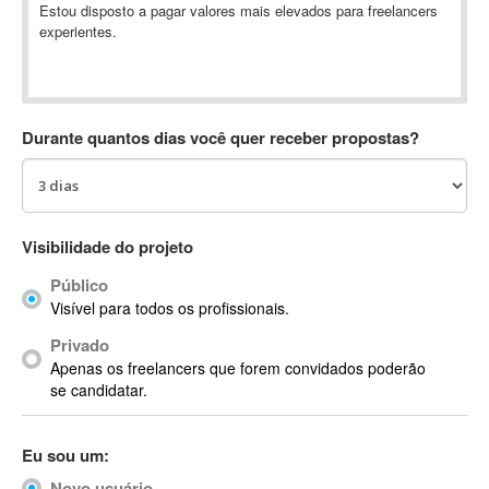
Estou disposto a pagar valores mais elevados para freelancers
Absynth
experientes.
AC Drives
AC3
ACARS
AccountMate
Durante quantos dias você quer receber propostas?
ACDSee
ACID Pro
ACPI
Visibilidade do projeto
Acrobat
Acrobat X
Público
Acronis
Visível para todos os profissionais.
ACT
Privado
Actian
Apenas os freelancers que forem convidados poderão
se candidatar.
Actimize
ActionScript
ActionScript 3
Eu sou um:
Active Directory
Novo usuário