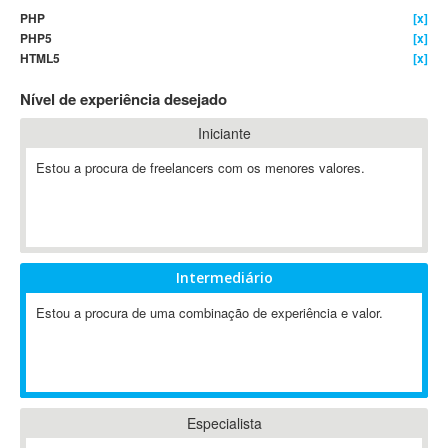
PHP
[x]
4D Dimension
PHP5
[x]
802.11
HTML5
[x]
A&P
Nível de experiência desejado
A-GPS
A2Billing
Iniciante
AAUS Scientific Diver
Estou a procura de freelancers com os menores valores.
Ab Initio
ABAP
Abaqus
ABBYY FineReader
Intermediário
ABIS
AbleCommerce
Estou a procura de uma combinação de experiência e valor.
Ableton
Ableton Live
Ableton Push
Abstract
Especialista
Abstract Window Toolkit (AWT)