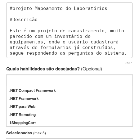
3637
Quais habilidades são desejadas?
(Opcional)
.NET Compact Framework
.NET Framework
.NET para Web
.NET Remoting
1ShoppingCart
3DS Max
Selecionadas
(max 5)
3GSM