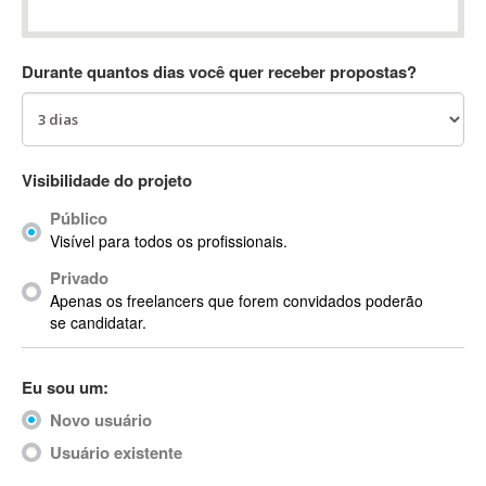
Absynth
AC Drives
Durante quantos dias você quer receber propostas?
AC3
ACARS
AccountMate
ACDSee
Visibilidade do projeto
ACID Pro
Público
ACPI
Visível para todos os profissionais.
Acrobat
Acrobat X
Privado
Apenas os freelancers que forem convidados poderão
Acronis
se candidatar.
ACT
Actian
Eu sou um:
Actimize
ActionScript
Novo usuário
ActionScript 3
Usuário existente
Active Directory