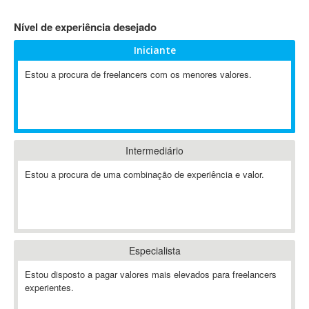
4D Dimension
Nível de experiência desejado
802.11
Iniciante
A&P
A-GPS
Estou a procura de freelancers com os menores valores.
A2Billing
AAUS Scientific Diver
Ab Initio
ABAP
Intermediário
Abaqus
Estou a procura de uma combinação de experiência e valor.
ABBYY FineReader
ABIS
AbleCommerce
Ableton
Especialista
Ableton Live
Ableton Push
Estou disposto a pagar valores mais elevados para freelancers
Abstract
experientes.
Abstract Window Toolkit (AWT)