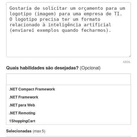
4806
Quais habilidades são desejadas?
(Opcional)
.NET Compact Framework
.NET Framework
.NET para Web
.NET Remoting
1ShoppingCart
3DS Max
Selecionadas
(max 5)
3GSM