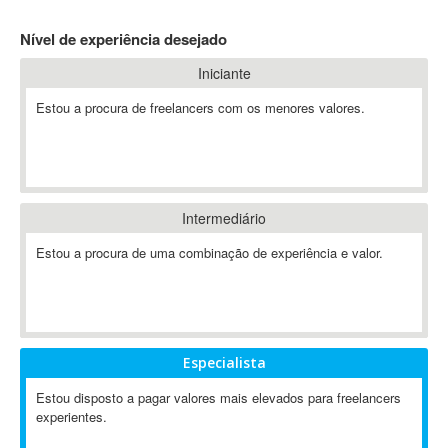
4D Dimension
Nível de experiência desejado
802.11
Iniciante
A&P
A-GPS
Estou a procura de freelancers com os menores valores.
A2Billing
AAUS Scientific Diver
Ab Initio
ABAP
Intermediário
Abaqus
Estou a procura de uma combinação de experiência e valor.
ABBYY FineReader
ABIS
AbleCommerce
Ableton
Especialista
Ableton Live
Ableton Push
Estou disposto a pagar valores mais elevados para freelancers
Abstract
experientes.
Abstract Window Toolkit (AWT)