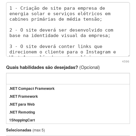
4596
Quais habilidades são desejadas?
(Opcional)
.NET Compact Framework
.NET Framework
.NET para Web
.NET Remoting
1ShoppingCart
3DS Max
Selecionadas
(max 5)
3GSM