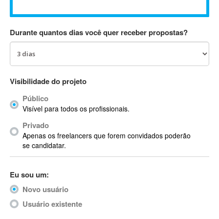
Absynth
AC Drives
Durante quantos dias você quer receber propostas?
AC3
ACARS
AccountMate
ACDSee
Visibilidade do projeto
ACID Pro
Público
ACPI
Visível para todos os profissionais.
Acrobat
Acrobat X
Privado
Apenas os freelancers que forem convidados poderão
Acronis
se candidatar.
ACT
Actian
Eu sou um:
Actimize
ActionScript
Novo usuário
ActionScript 3
Usuário existente
Active Directory