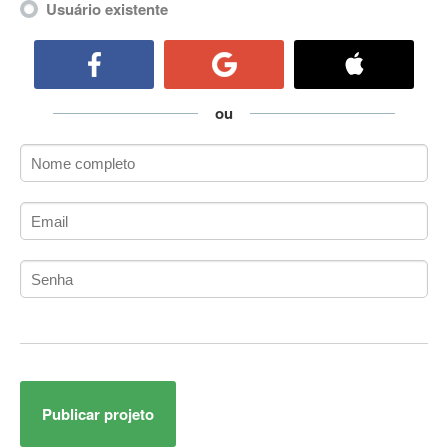
Usuário existente
ActiveCollab
ActiveX
ActiveX Data Objects (ADO)
Ada
ou
Adianti Framework
ADK
Administração
Administração Acadêmica
Administração de Artistas e Repertórios
Administração de Banco de Dados
Administração de Redes
Administração PostgreSQL
Administrador de Sistemas
ADO.NET
ADO.NET Entity Framework
Adobe After Effects
Publicar projeto
Adobe AIR