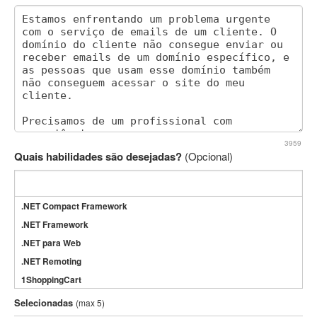
3959
Quais habilidades são desejadas?
(Opcional)
.NET Compact Framework
.NET Framework
.NET para Web
.NET Remoting
1ShoppingCart
3DS Max
Selecionadas
(max 5)
3GSM