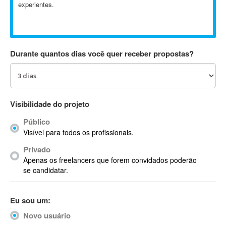
experientes.
Absynth
AC Drives
AC3
ACARS
Durante quantos dias você quer receber propostas?
AccountMate
ACDSee
ACID Pro
ACPI
Visibilidade do projeto
Acrobat
Público
Acrobat X
Visível para todos os profissionais.
Acronis
Privado
ACT
Apenas os freelancers que forem convidados poderão
Actian
se candidatar.
Actimize
ActionScript
Eu sou um:
ActionScript 3
Novo usuário
Active Directory