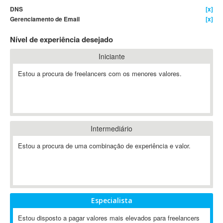
DNS
[x]
4D Dimension
Gerenciamento de Email
[x]
802.11
Nível de experiência desejado
A&P
A-GPS
Iniciante
A2Billing
Estou a procura de freelancers com os menores valores.
AAUS Scientific Diver
Ab Initio
ABAP
Abaqus
Intermediário
ABBYY FineReader
ABIS
Estou a procura de uma combinação de experiência e valor.
AbleCommerce
Ableton
Ableton Live
Ableton Push
Especialista
Abstract
Estou disposto a pagar valores mais elevados para freelancers
Abstract Window Toolkit (AWT)