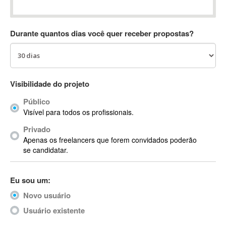
Absynth
AC Drives
Durante quantos dias você quer receber propostas?
AC3
ACARS
AccountMate
ACDSee
Visibilidade do projeto
ACID Pro
Público
ACPI
Visível para todos os profissionais.
Acrobat
Acrobat X
Privado
Apenas os freelancers que forem convidados poderão
Acronis
se candidatar.
ACT
Actian
Eu sou um:
Actimize
ActionScript
Novo usuário
ActionScript 3
Usuário existente
Active Directory