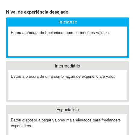
4D Dimension
Nível de experiência desejado
802.11
Iniciante
A&P
A-GPS
Estou a procura de freelancers com os menores valores.
A2Billing
AAUS Scientific Diver
Ab Initio
ABAP
Intermediário
Abaqus
Estou a procura de uma combinação de experiência e valor.
ABBYY FineReader
ABIS
AbleCommerce
Ableton
Especialista
Ableton Live
Ableton Push
Estou disposto a pagar valores mais elevados para freelancers
Abstract
experientes.
Abstract Window Toolkit (AWT)