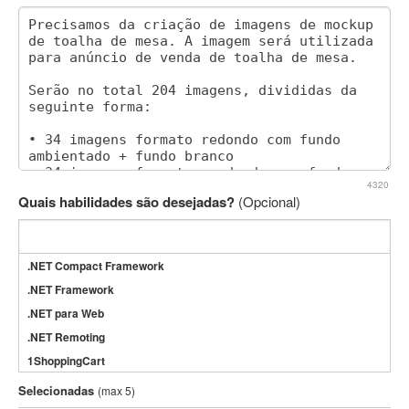
4320
Quais habilidades são desejadas?
(Opcional)
.NET Compact Framework
.NET Framework
.NET para Web
.NET Remoting
1ShoppingCart
3DS Max
Selecionadas
(max 5)
3GSM