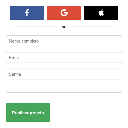
ActiveCollab
ActiveX
ActiveX Data Objects (ADO)
Ada
ou
Adianti Framework
ADK
Administração
Administração Acadêmica
Administração de Artistas e Repertórios
Administração de Banco de Dados
Administração de Redes
Administração PostgreSQL
Administrador de Sistemas
ADO.NET
ADO.NET Entity Framework
Publicar projeto
Adobe After Effects
Adobe AIR