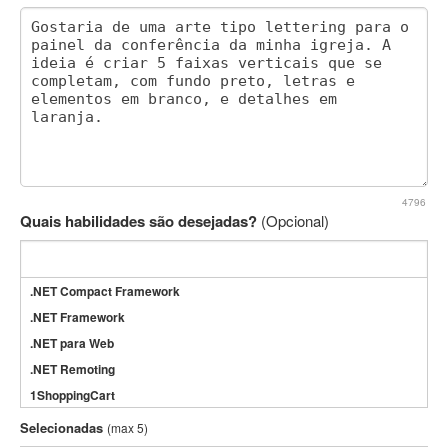
4796
Quais habilidades são desejadas?
(Opcional)
.NET Compact Framework
.NET Framework
.NET para Web
.NET Remoting
1ShoppingCart
3DS Max
Selecionadas
(max 5)
3GSM