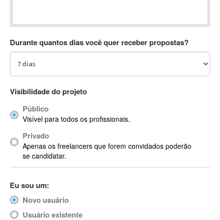
Absynth
AC Drives
AC3
Durante quantos dias você quer receber propostas?
ACARS
AccountMate
ACDSee
ACID Pro
Visibilidade do projeto
ACPI
Público
Acrobat
Visível para todos os profissionais.
Acrobat X
Privado
Acronis
Apenas os freelancers que forem convidados poderão
ACT
se candidatar.
Actian
Actimize
Eu sou um:
ActionScript
Novo usuário
ActionScript 3
Active Directory
Usuário existente