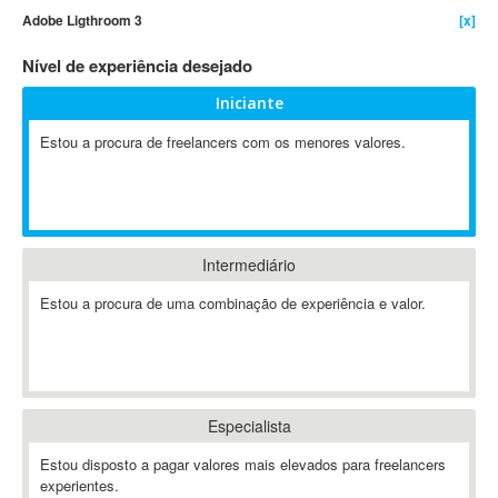
Adobe Ligthroom 3
[x]
4D Dimension
802.11
Nível de experiência desejado
A&P
Iniciante
A-GPS
Estou a procura de freelancers com os menores valores.
A2Billing
AAUS Scientific Diver
Ab Initio
ABAP
Abaqus
Intermediário
ABBYY FineReader
Estou a procura de uma combinação de experiência e valor.
ABIS
AbleCommerce
Ableton
Ableton Live
Especialista
Ableton Push
Abstract
Estou disposto a pagar valores mais elevados para freelancers
experientes.
Abstract Window Toolkit (AWT)