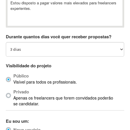
Estou disposto a pagar valores mais elevados para freelancers
Absynth
experientes.
AC Drives
AC3
ACARS
AccountMate
Durante quantos dias você quer receber propostas?
ACDSee
ACID Pro
ACPI
Visibilidade do projeto
Acrobat
Acrobat X
Público
Acronis
Visível para todos os profissionais.
ACT
Privado
Actian
Apenas os freelancers que forem convidados poderão
se candidatar.
Actimize
ActionScript
ActionScript 3
Eu sou um:
Active Directory
Novo usuário