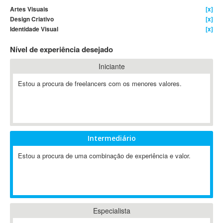
Artes Visuais
[x]
4D Dimension
Design Criativo
[x]
802.11
Identidade Visual
[x]
A&P
Nível de experiência desejado
A-GPS
A2Billing
Iniciante
AAUS Scientific Diver
Estou a procura de freelancers com os menores valores.
Ab Initio
ABAP
Abaqus
ABBYY FineReader
Intermediário
ABIS
AbleCommerce
Estou a procura de uma combinação de experiência e valor.
Ableton
Ableton Live
Ableton Push
Abstract
Especialista
Abstract Window Toolkit (AWT)