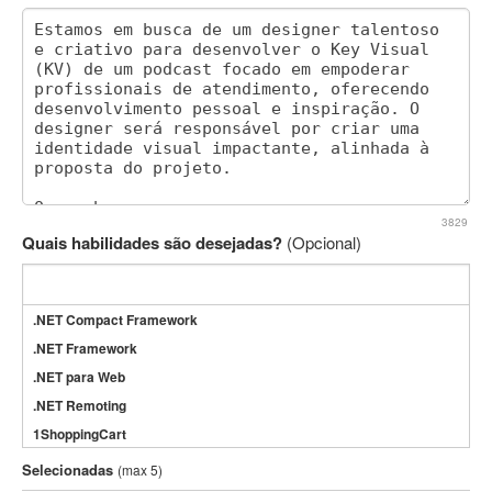
3829
Quais habilidades são desejadas?
(Opcional)
.NET Compact Framework
.NET Framework
.NET para Web
.NET Remoting
1ShoppingCart
3DS Max
Selecionadas
(max 5)
3GSM