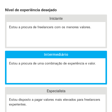
4D Dimension
Nível de experiência desejado
802.11
Iniciante
A&P
A-GPS
Estou a procura de freelancers com os menores valores.
A2Billing
AAUS Scientific Diver
Ab Initio
ABAP
Intermediário
Abaqus
Estou a procura de uma combinação de experiência e valor.
ABBYY FineReader
ABIS
AbleCommerce
Ableton
Especialista
Ableton Live
Ableton Push
Estou disposto a pagar valores mais elevados para freelancers
Abstract
experientes.
Abstract Window Toolkit (AWT)