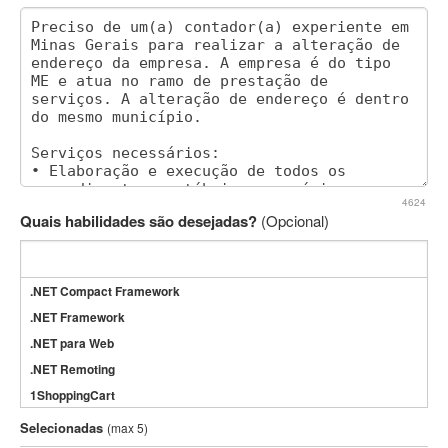
4624
Quais habilidades são desejadas?
(Opcional)
.NET Compact Framework
.NET Framework
.NET para Web
.NET Remoting
1ShoppingCart
3DS Max
Selecionadas
(max 5)
3GSM