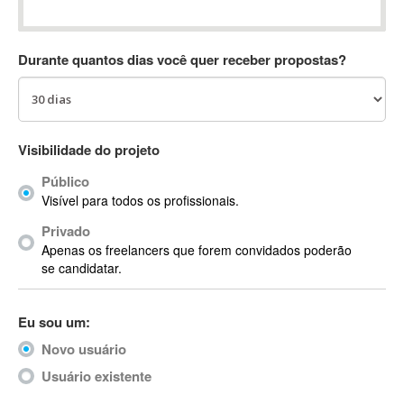
Absynth
AC Drives
Durante quantos dias você quer receber propostas?
AC3
ACARS
AccountMate
ACDSee
Visibilidade do projeto
ACID Pro
Público
ACPI
Visível para todos os profissionais.
Acrobat
Acrobat X
Privado
Apenas os freelancers que forem convidados poderão
Acronis
se candidatar.
ACT
Actian
Eu sou um:
Actimize
ActionScript
Novo usuário
ActionScript 3
Usuário existente
Active Directory