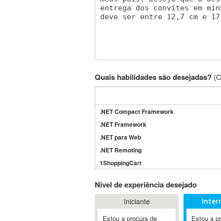
Quais habilidades são desejadas?
(O
.NET Compact Framework
.NET Framework
.NET para Web
.NET Remoting
1ShoppingCart
3DS Max
Nível de experiência desejado
3GSM
Iniciante
Inter
4D Dimension
802.11
Estou a procura de
Estou a p