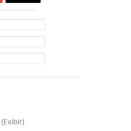
s
(Exibir)