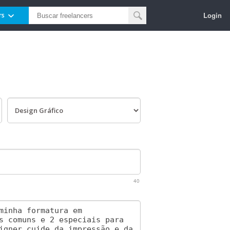
Login
rs
40