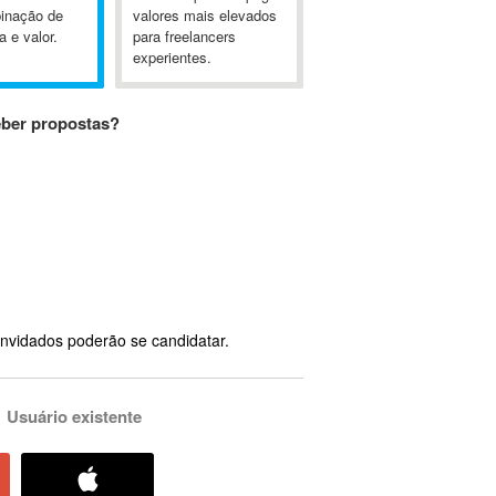
inação de
valores mais elevados
a e valor.
para freelancers
experientes.
eber propostas?
nvidados poderão se candidatar.
Usuário existente