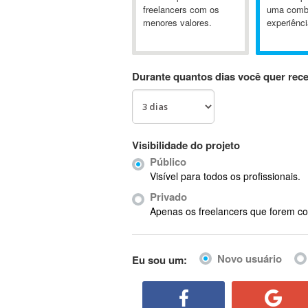
A&P
freelancers com os
uma comb
menores valores.
experiênci
A-GPS
A2Billing
AAUS Scientific Diver
Durante quantos dias você quer rec
Ab Initio
ABAP
Abaqus
ABBYY FineReader
Visibilidade do projeto
ABIS
Público
AbleCommerce
Visível para todos os profissionais.
Ableton
Privado
Ableton Live
Apenas os freelancers que forem co
Ableton Push
Abstract
Novo usuário
Eu sou um:
Abstract Window Toolkit (AWT)
Absynth
AC Drives