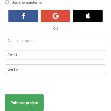
Usuário existente
ActiveCollab
ActiveX
ActiveX Data Objects (ADO)
Ada
ou
Adianti Framework
ADK
Administração
Administração Acadêmica
Administração de Artistas e Repertórios
Administração de Banco de Dados
Administração de Redes
Administração PostgreSQL
Administrador de Sistemas
ADO.NET
ADO.NET Entity Framework
Adobe After Effects
Publicar projeto
Adobe AIR