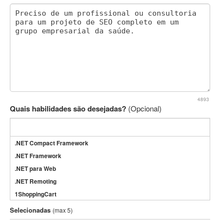
4893
Quais habilidades são desejadas?
(Opcional)
.NET Compact Framework
.NET Framework
.NET para Web
.NET Remoting
1ShoppingCart
3DS Max
Selecionadas
(max 5)
3GSM