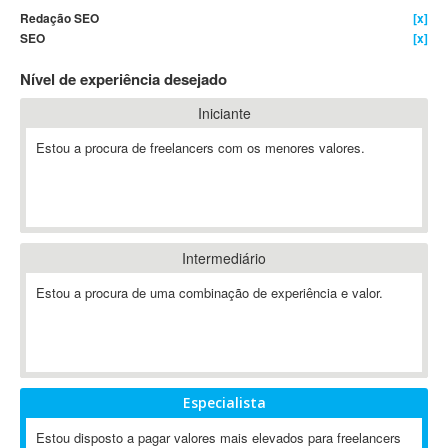
Redação SEO
[x]
4D Dimension
SEO
[x]
802.11
Nível de experiência desejado
A&P
A-GPS
Iniciante
A2Billing
Estou a procura de freelancers com os menores valores.
AAUS Scientific Diver
Ab Initio
ABAP
Abaqus
Intermediário
ABBYY FineReader
ABIS
Estou a procura de uma combinação de experiência e valor.
AbleCommerce
Ableton
Ableton Live
Ableton Push
Especialista
Abstract
Estou disposto a pagar valores mais elevados para freelancers
Abstract Window Toolkit (AWT)