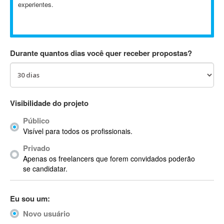
experientes.
Absynth
AC Drives
AC3
ACARS
Durante quantos dias você quer receber propostas?
AccountMate
ACDSee
ACID Pro
ACPI
Visibilidade do projeto
Acrobat
Público
Acrobat X
Visível para todos os profissionais.
Acronis
Privado
ACT
Apenas os freelancers que forem convidados poderão
Actian
se candidatar.
Actimize
ActionScript
Eu sou um:
ActionScript 3
Novo usuário
Active Directory