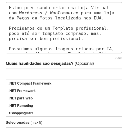
3969
Quais habilidades são desejadas?
(Opcional)
.NET Compact Framework
.NET Framework
.NET para Web
.NET Remoting
1ShoppingCart
3DS Max
Selecionadas
(max 5)
3GSM