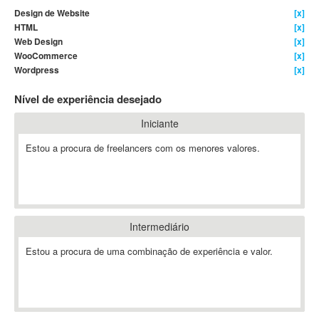
Design de Website
[x]
4D Dimension
HTML
[x]
802.11
Web Design
[x]
A&P
WooCommerce
[x]
Wordpress
[x]
A-GPS
A2Billing
Nível de experiência desejado
AAUS Scientific Diver
Iniciante
Ab Initio
ABAP
Estou a procura de freelancers com os menores valores.
Abaqus
ABBYY FineReader
ABIS
AbleCommerce
Intermediário
Ableton
Estou a procura de uma combinação de experiência e valor.
Ableton Live
Ableton Push
Abstract
Abstract Window Toolkit (AWT)