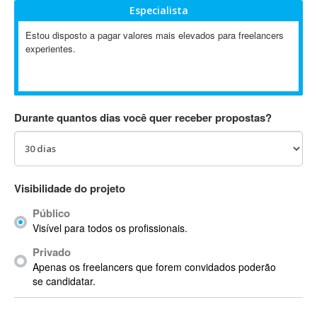
Especialista
Absynth
AC Drives
Estou disposto a pagar valores mais elevados para freelancers
experientes.
AC3
ACARS
AccountMate
ACDSee
Durante quantos dias você quer receber propostas?
ACID Pro
ACPI
Acrobat
Acrobat X
Visibilidade do projeto
Acronis
Público
ACT
Visível para todos os profissionais.
Actian
Privado
Actimize
Apenas os freelancers que forem convidados poderão
ActionScript
se candidatar.
ActionScript 3
Active Directory