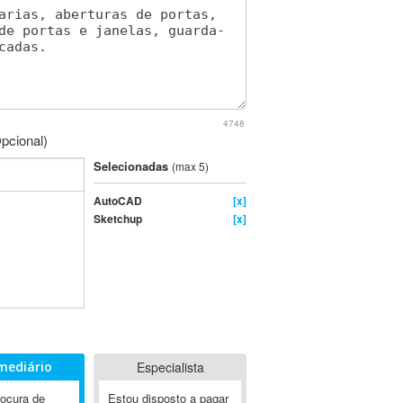
4748
pcional)
Selecionadas
(max 5)
AutoCAD
[x]
Sketchup
[x]
mediário
Especialista
rocura de
Estou disposto a pagar