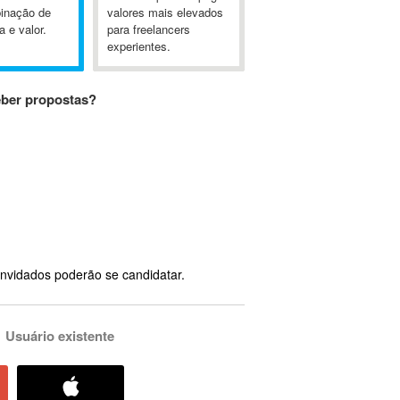
inação de
valores mais elevados
a e valor.
para freelancers
experientes.
eber propostas?
nvidados poderão se candidatar.
Usuário existente