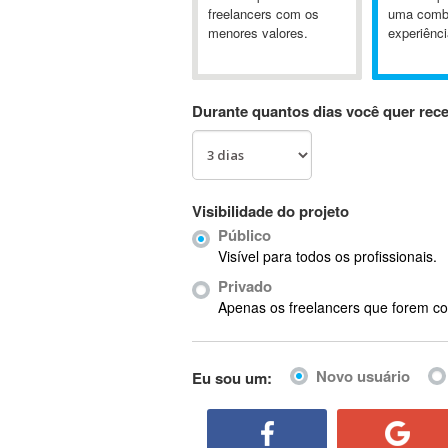
A&P
freelancers com os
uma comb
menores valores.
experiênci
A-GPS
A2Billing
AAUS Scientific Diver
Durante quantos dias você quer rec
Ab Initio
ABAP
Abaqus
ABBYY FineReader
Visibilidade do projeto
ABIS
Público
AbleCommerce
Visível para todos os profissionais.
Ableton
Privado
Ableton Live
Apenas os freelancers que forem co
Ableton Push
Abstract
Novo usuário
Eu sou um:
Abstract Window Toolkit (AWT)
Absynth
AC Drives