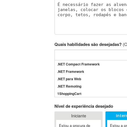
Quais habilidades são desejadas?
(O
.NET Compact Framework
.NET Framework
.NET para Web
.NET Remoting
1ShoppingCart
3DS Max
Nível de experiência desejado
3GSM
Iniciante
Inter
4D Dimension
802.11
Estou a procura de
Estou a p