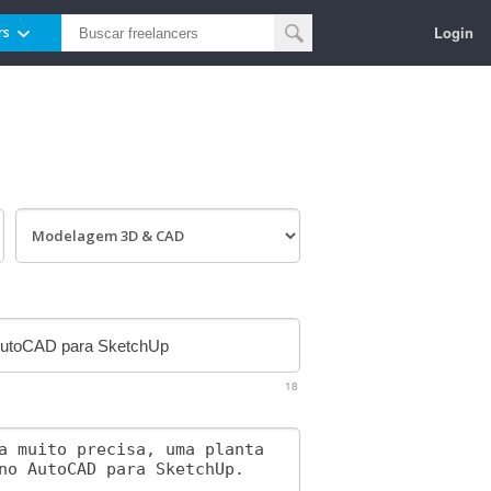
Login
rs
18