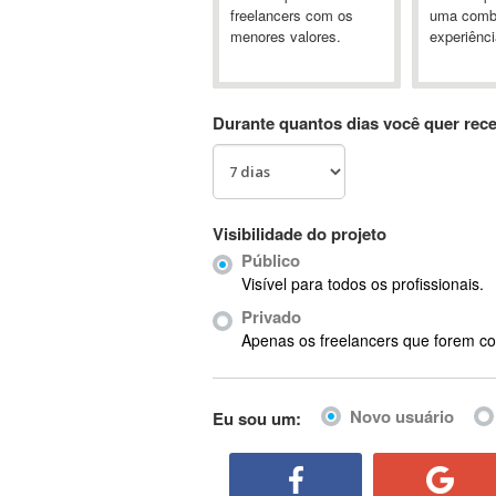
A&P
freelancers com os
uma comb
menores valores.
experiênci
A-GPS
A2Billing
AAUS Scientific Diver
Durante quantos dias você quer rec
Ab Initio
ABAP
Abaqus
ABBYY FineReader
Visibilidade do projeto
ABIS
Público
AbleCommerce
Visível para todos os profissionais.
Ableton
Privado
Ableton Live
Apenas os freelancers que forem co
Ableton Push
Abstract
Novo usuário
Eu sou um:
Abstract Window Toolkit (AWT)
Absynth
AC Drives