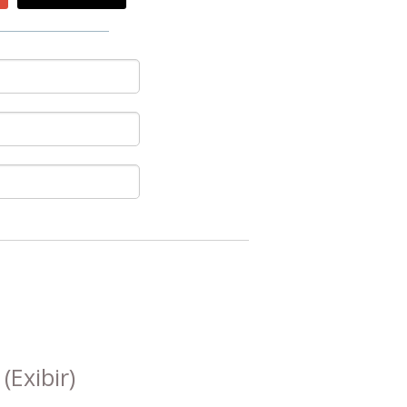
s
(Exibir)