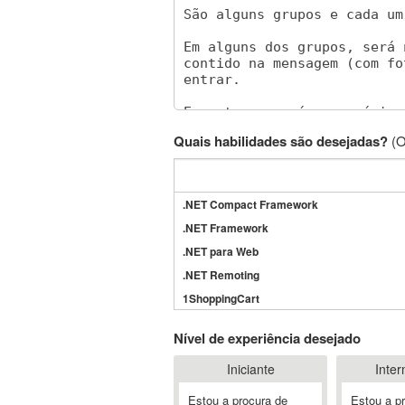
Quais habilidades são desejadas?
(O
.NET Compact Framework
.NET Framework
.NET para Web
.NET Remoting
1ShoppingCart
3DS Max
Nível de experiência desejado
3GSM
Iniciante
Inter
4D Dimension
802.11
Estou a procura de
Estou a p