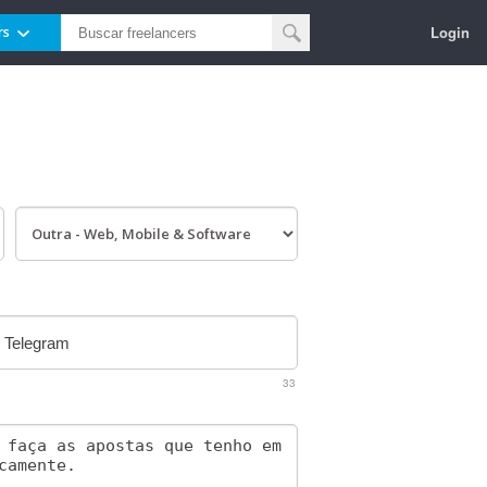
Login
rs
33