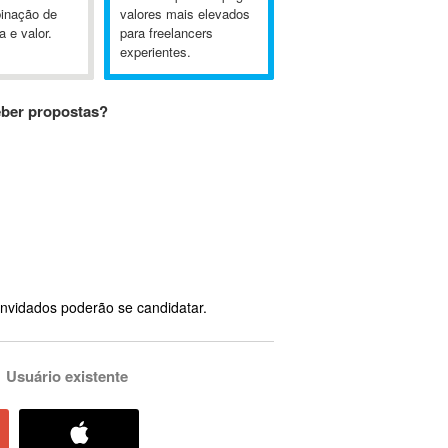
inação de
valores mais elevados
a e valor.
para freelancers
experientes.
eber propostas?
nvidados poderão se candidatar.
Usuário existente