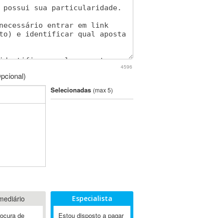
4596
pcional)
Selecionadas
(max 5)
mediário
Especialista
rocura de
Estou disposto a pagar