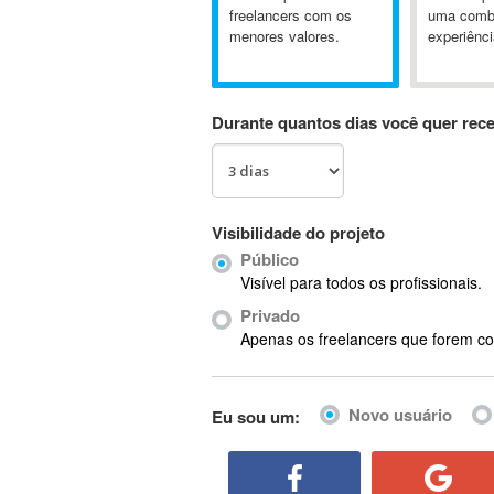
A&P
freelancers com os
uma comb
menores valores.
experiênci
A-GPS
A2Billing
AAUS Scientific Diver
Durante quantos dias você quer rec
Ab Initio
ABAP
Abaqus
ABBYY FineReader
Visibilidade do projeto
ABIS
Público
AbleCommerce
Visível para todos os profissionais.
Ableton
Privado
Ableton Live
Apenas os freelancers que forem co
Ableton Push
Abstract
Novo usuário
Eu sou um:
Abstract Window Toolkit (AWT)
Absynth
AC Drives