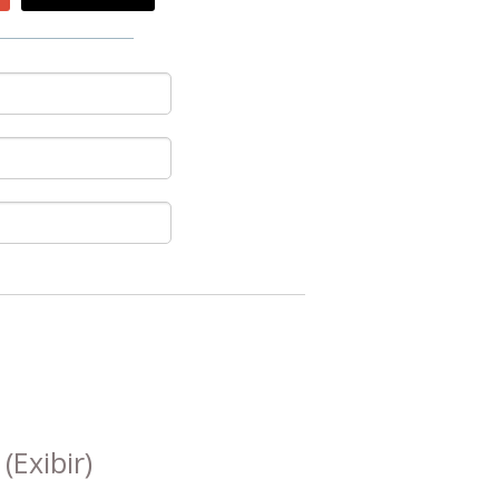
s
(Exibir)