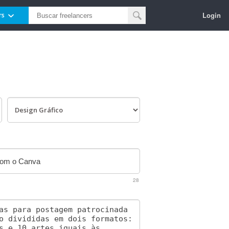
Login
rs
28