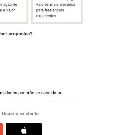
inação de
valores mais elevados
a e valor.
para freelancers
experientes.
eber propostas?
nvidados poderão se candidatar.
Usuário existente