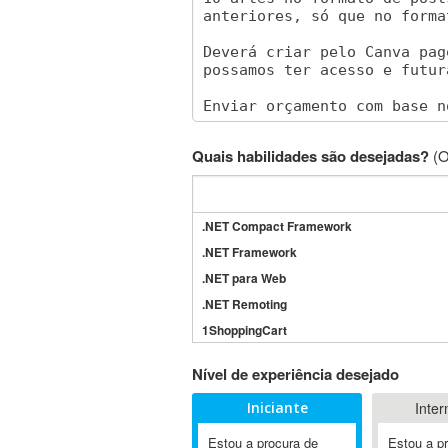
Quais habilidades são desejadas?
(O
.NET Compact Framework
.NET Framework
.NET para Web
.NET Remoting
1ShoppingCart
3DS Max
Nível de experiência desejado
3GSM
Iniciante
Inter
4D Dimension
802.11
Estou a procura de
Estou a p