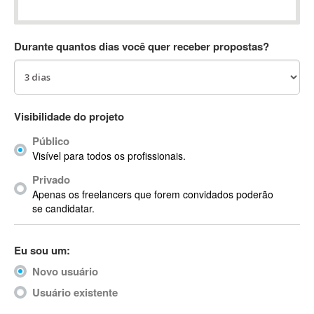
Absynth
AC Drives
Durante quantos dias você quer receber propostas?
AC3
ACARS
AccountMate
ACDSee
Visibilidade do projeto
ACID Pro
Público
ACPI
Visível para todos os profissionais.
Acrobat
Acrobat X
Privado
Apenas os freelancers que forem convidados poderão
Acronis
se candidatar.
ACT
Actian
Eu sou um:
Actimize
ActionScript
Novo usuário
ActionScript 3
Usuário existente
Active Directory