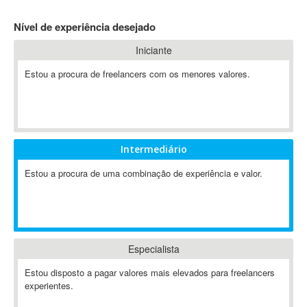
4D Dimension
Nível de experiência desejado
802.11
Iniciante
A&P
A-GPS
Estou a procura de freelancers com os menores valores.
A2Billing
AAUS Scientific Diver
Ab Initio
ABAP
Intermediário
Abaqus
Estou a procura de uma combinação de experiência e valor.
ABBYY FineReader
ABIS
AbleCommerce
Ableton
Especialista
Ableton Live
Ableton Push
Estou disposto a pagar valores mais elevados para freelancers
Abstract
experientes.
Abstract Window Toolkit (AWT)