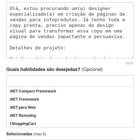
3675
Quais habilidades são desejadas?
(Opcional)
.NET Compact Framework
.NET Framework
.NET para Web
.NET Remoting
1ShoppingCart
3DS Max
Selecionadas
(max 5)
3GSM