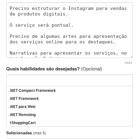
4684
Quais habilidades são desejadas?
(Opcional)
.NET Compact Framework
.NET Framework
.NET para Web
.NET Remoting
1ShoppingCart
3DS Max
Selecionadas
(max 5)
3GSM