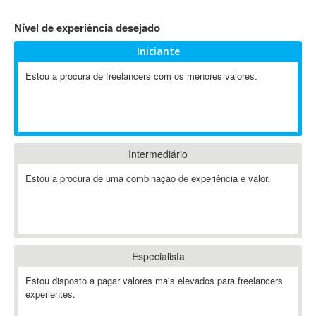
4D Dimension
Nível de experiência desejado
802.11
Iniciante
A&P
A-GPS
Estou a procura de freelancers com os menores valores.
A2Billing
AAUS Scientific Diver
Ab Initio
ABAP
Intermediário
Abaqus
Estou a procura de uma combinação de experiência e valor.
ABBYY FineReader
ABIS
AbleCommerce
Ableton
Especialista
Ableton Live
Ableton Push
Estou disposto a pagar valores mais elevados para freelancers
Abstract
experientes.
Abstract Window Toolkit (AWT)