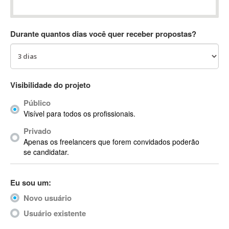
Absynth
AC Drives
Durante quantos dias você quer receber propostas?
AC3
ACARS
AccountMate
ACDSee
Visibilidade do projeto
ACID Pro
Público
ACPI
Visível para todos os profissionais.
Acrobat
Acrobat X
Privado
Apenas os freelancers que forem convidados poderão
Acronis
se candidatar.
ACT
Actian
Eu sou um:
Actimize
ActionScript
Novo usuário
ActionScript 3
Usuário existente
Active Directory